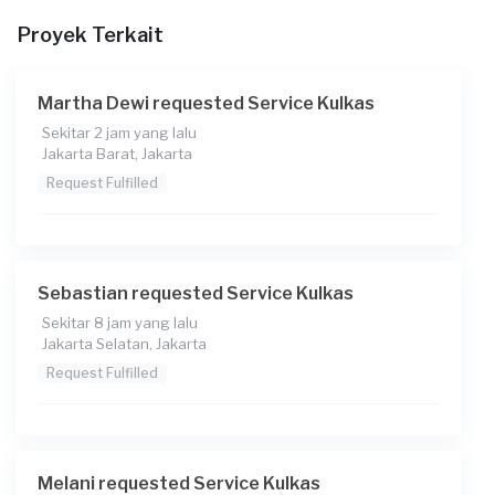
18-06-2026
Proyek Terkait
Pukul berapa Anda membutuhkan layanan?
14:00
Martha Dewi requested Service Kulkas
Berapa budget total untuk layanan ini?
Sekitar 2 jam yang lalu
Rp175.000 + Rp11.000 (biaya layanan) + Rp3.700 (biaya
Jakarta Barat, Jakarta
Transaksi)
Request Fulfilled
Sebastian requested Service Kulkas
Sekitar 8 jam yang lalu
Jakarta Selatan, Jakarta
Request Fulfilled
Melani requested Service Kulkas