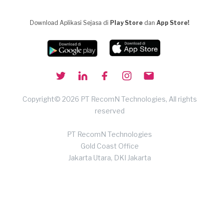
Download Aplikasi Sejasa di
Play Store
dan
App Store!
Copyright© 2026 PT RecomN Technologies, All rights
reserved
PT RecomN Technologies
Gold Coast Office
Jakarta Utara, DKI Jakarta