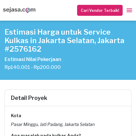
Cari Vendor Terbaik!
Estimasi Harga untuk Service
Kulkas in Jakarta Selatan, Jakarta
#2576162
Estimasi Nilai Pekerjaan
Rp140.001 - Rp200.000
Detail Proyek
Kota
Pasar Minggu, Jati Padang, Jakarta Selatan
Apa masalah pada kulkas Anda?