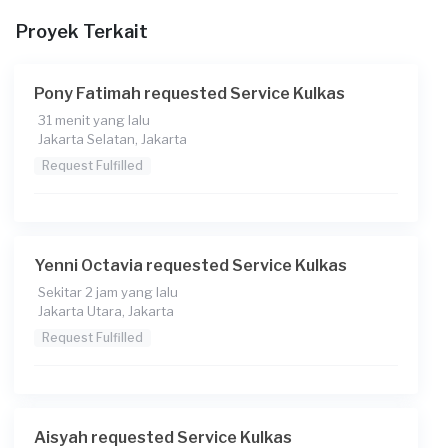
14:30
Proyek Terkait
Berapa budget total untuk layanan ini?
Rp75.000 + Rp11.000 (biaya layanan)
Pony Fatimah requested Service Kulkas
31 menit yang lalu
Catatan
Jakarta Selatan, Jakarta
Request Fulfilled
Yenni Octavia requested Service Kulkas
Sekitar 2 jam yang lalu
Jakarta Utara, Jakarta
Request Fulfilled
Aisyah requested Service Kulkas