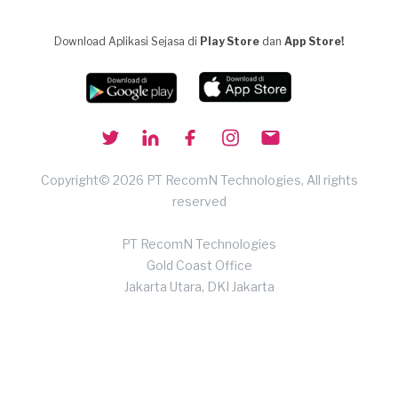
Download Aplikasi Sejasa di
Play Store
dan
App Store!
Copyright© 2026 PT RecomN Technologies, All rights
reserved
PT RecomN Technologies
Gold Coast Office
Jakarta Utara, DKI Jakarta