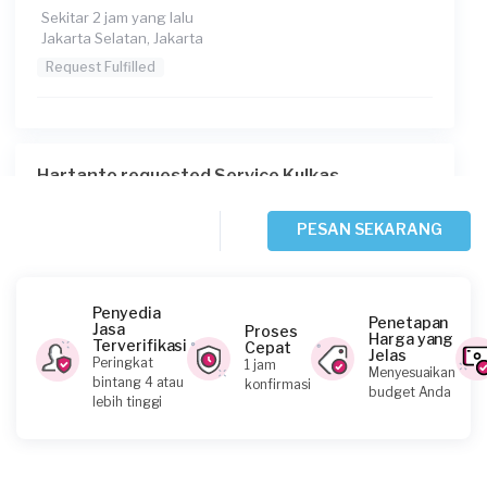
Sekitar 2 jam yang lalu
Jakarta Selatan, Jakarta
Request Fulfilled
Hartanto requested Service Kulkas
Sekitar 3 jam yang lalu
Jakarta Selatan, Jakarta
PESAN SEKARANG
Request Fulfilled
Penyedia
Penetapan
Jasa
Proses
Harga yang
Terverifikasi
Cepat
Jelas
Marisa Sihombing requested Service Kulkas
Peringkat
1 jam
Menyesuaikan
bintang 4 atau
konfirmasi
Sekitar 6 jam yang lalu
budget Anda
lebih tinggi
Jakarta Pusat, Jakarta
Request Fulfilled