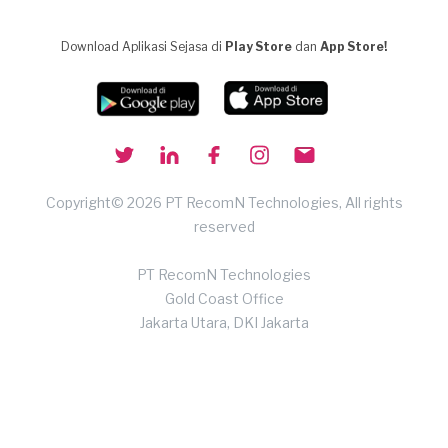
Download Aplikasi Sejasa di
Play Store
dan
App Store!
Copyright© 2026 PT RecomN Technologies, All rights
reserved
PT RecomN Technologies
Gold Coast Office
Jakarta Utara, DKI Jakarta