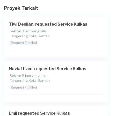
Pukul berapa Anda membutuhkan layanan?
Proyek Terkait
12:00
Berapa budget total untuk layanan ini?
Tiwi Desliani requested Service Kulkas
Rp175.000 + Rp2.863 (biaya Transaksi)
Sekitar 3 jam yang lalu
Tangerang Kota, Banten
Catatan
Request Fulfilled
Novia Utami requested Service Kulkas
Sekitar 5 jam yang lalu
Tangerang Kota, Banten
Request Fulfilled
Emil requested Service Kulkas