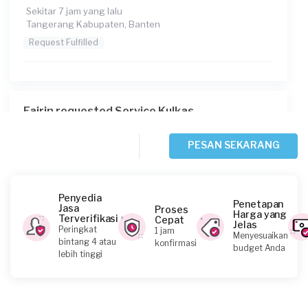
Sekitar 7 jam yang lalu
Tangerang Kabupaten, Banten
Request Fulfilled
Fajrin requested Service Kulkas
Sekitar 8 jam yang lalu
Tangerang Kota, Banten
PESAN SEKARANG
Request Fulfilled
Penyedia
Penetapan
Jasa
Proses
Harga yang
Terverifikasi
Cepat
Jelas
Eni requested Service Kulkas
Peringkat
1 jam
Menyesuaikan
bintang 4 atau
konfirmasi
Sekitar 14 jam yang lalu
budget Anda
lebih tinggi
Tangerang Kota, Banten
Request Fulfilled