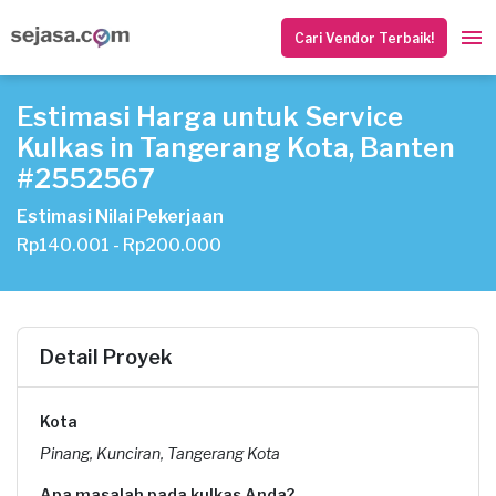
Cari Vendor Terbaik!
Estimasi Harga untuk Service
Kulkas in Tangerang Kota, Banten
#2552567
Estimasi Nilai Pekerjaan
Rp140.001 - Rp200.000
Detail Proyek
Kota
Pinang, Kunciran, Tangerang Kota
Apa masalah pada kulkas Anda?