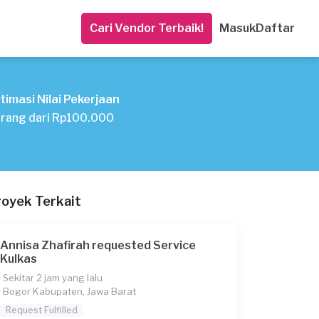
Cari Vendor Terbaik!
Masuk
Daftar
timasi Nilai Pekerjaan
rang dari Rp100.000
royek Terkait
Annisa Zhafirah requested Service
Kulkas
Sekitar 2 jam yang lalu
Bogor Kabupaten, Jawa Barat
Request Fulfilled