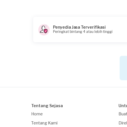
Kapan Anda membutuhkan layanan?
09-04-2026
Pukul berapa Anda membutuhkan layanan
Penyedia Jasa Terverifikasi
08:00
Peringkat bintang 4 atau lebih tinggi
Berapa budget total untuk layanan ini?
Rp95.000 + Rp11.000 (biaya layanan) + Rp3.850
Catatan
Tentang Sejasa
Unt
Home
Buat
Tentang Kami
Dire