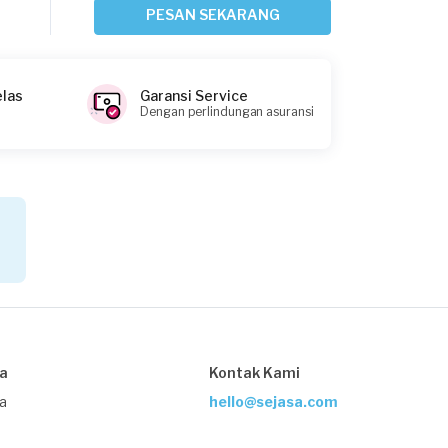
Sekitar 11 jam yang lalu
PESAN SEKARANG
Bekasi Kota, Jawa Barat
Request Fulfilled
elas
Garansi Service
Dengan perlindungan asuransi
Johan requested Service Kulkas
1 hari yang lalu
Bogor Kabupaten, Jawa Barat
Request Fulfilled
Kristi requested Service Kulkas
1 hari yang lalu
sa
Kontak Kami
Bandung, Jawa Barat
Request Fulfilled
ja
hello@sejasa.com