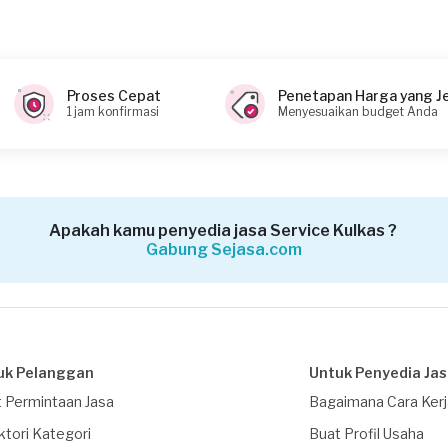
?
Proses Cepat
Penetapan Harga yang J
1 jam konfirmasi
Menyesuaikan budget Anda
 (biaya Transaksi)
Apakah kamu penyedia jasa Service Kulkas ?
Gabung Sejasa.com
uk Pelanggan
Untuk Penyedia Ja
 Permintaan Jasa
Bagaimana Cara Ker
ktori Kategori
Buat Profil Usaha