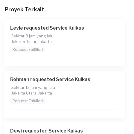
Pukul berapa Anda membutuhkan layanan?
Proyek Terkait
14:30
Berapa budget total untuk layanan ini?
Levie requested Service Kulkas
Rp95.000 + Rp11.000 (biaya layanan) + Rp1.735 (biaya
Sekitar 8 jam yang lalu
Transaksi)
Jakarta Timur, Jakarta
Request Fulfilled
Rohman requested Service Kulkas
Sekitar 12 jam yang lalu
Jakarta Utara, Jakarta
Request Fulfilled
Dewi requested Service Kulkas