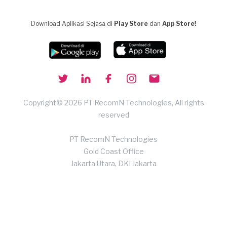
Download Aplikasi Sejasa di
Play Store
dan
App Store!
Copyright© 2026 PT RecomN Technologies, All rights
reserved
PT RecomN Technologies
Gold Coast Office
Jakarta Utara, DKI Jakarta