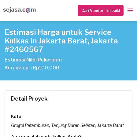
Cari Vendor Terbaik!
Estimasi Harga untuk Service
Kulkas in Jakarta Barat, Jakarta
#2460567
Estimasi Nilai Pekerjaan
Kurang dari Rp100.000
Detail Proyek
Kota
Grogol Petamburan, Tanjung Duren Selatan, Jakarta Barat
Apa masalah pada kulkas Anda?