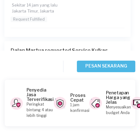
Sekitar 14 jam yang lalu
Jakarta Timur, Jakarta
Request Fulfilled
Dalan Martua requested Service Kulkas
Sekitar 22 jam yang lalu
Jakarta Timur, Jakarta
PESAN SEKARANG
Request Fulfilled
Penyedia
Penetapan
Jasa
Proses
Harga yang
Terverifikasi
Cepat
Jelas
Ben requested Service Kulkas
Peringkat
1 jam
Menyesuaikan
bintang 4 atau
konfirmasi
Sekitar 23 jam yang lalu
budget Anda
lebih tinggi
Jakarta Barat, Jakarta
Request Fulfilled