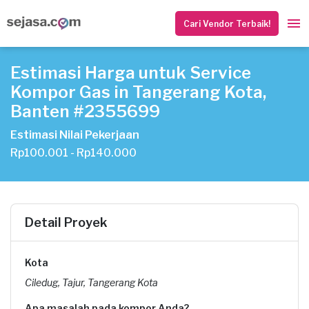
Cari Vendor Terbaik!
Estimasi Harga untuk Service
Kompor Gas in Tangerang Kota,
Banten #2355699
Estimasi Nilai Pekerjaan
Rp100.001 - Rp140.000
Detail Proyek
Kota
Ciledug, Tajur, Tangerang Kota
Apa masalah pada kompor Anda?