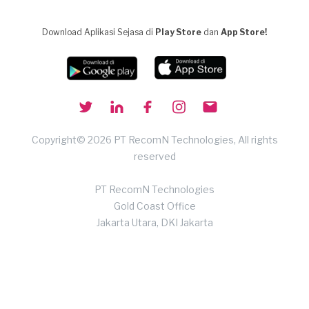
Download Aplikasi Sejasa di
Play Store
dan
App Store!
Copyright© 2026 PT RecomN Technologies, All rights
reserved
PT RecomN Technologies
Gold Coast Office
Jakarta Utara, DKI Jakarta