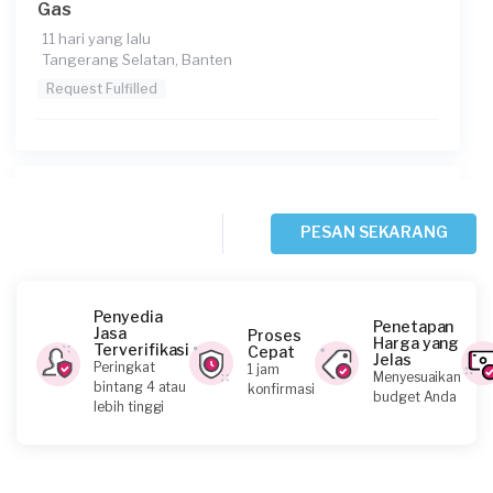
Gas
11 hari yang lalu
Tangerang Selatan, Banten
Request Fulfilled
Meilina requested Service Kompor Gas
11 hari yang lalu
PESAN SEKARANG
Tangerang Selatan, Banten
Request Fulfilled
Penyedia
Penetapan
Jasa
Proses
Harga yang
Terverifikasi
Cepat
Jelas
Peringkat
1 jam
Menyesuaikan
Amin requested Service Kompor Gas
bintang 4 atau
konfirmasi
budget Anda
lebih tinggi
11 hari yang lalu
Tangerang Selatan, Banten
Request Fulfilled