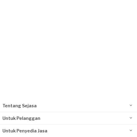
Request Fulfilled
Paulus requested Service Kompor Gas
(MODENA) - Out Warranty
3 hari yang lalu
Tangerang Selatan, Banten
Request Fulfilled
Tentang Sejasa
Untuk Pelanggan
Untuk Penyedia Jasa