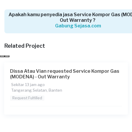
(MODENA) - Out Warranty
1 hari yang lalu
Apakah kamu penyedia jasa Service Kompor Gas (MO
Tangerang Kabupaten, Banten
Out Warranty ?
Request Fulfilled
Gabung Sejasa.com
Related Project
Yandri Purwonegoro requested Service
Kompor Gas (MODENA) - Out Warranty
3 hari yang lalu
Dissa Atau Vian requested Service Kompor Gas
Tangerang Kabupaten, Banten
(MODENA) - Out Warranty
Request Fulfilled
Sekitar 13 jam ago
Tangerang Selatan, Banten
Request Fulfilled
Anggi requested Service Kompor Gas
(MODENA) - Out Warranty
3 hari yang lalu
Tangerang Kabupaten, Banten