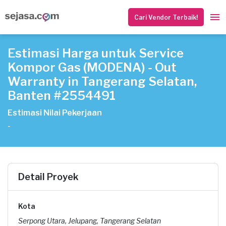
Cari Vendor Terbaik!
Estimasi Harga untuk Service
Kompor Gas (MODENA) - Out
Warranty in Tangerang Selatan,
Banten #2554491
Estimasi Nilai Pekerjaan
-
Detail Proyek
Kota
Serpong Utara, Jelupang, Tangerang Selatan