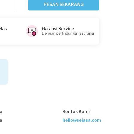
Bekasi Kota, Jawa Barat
PESAN SEKARANG
Request Fulfilled
elas
Garansi Service
Dengan perlindungan asuransi
Melanie requested Service AC
Sekitar 4 jam yang lalu
Bandung, Jawa Barat
Request Fulfilled
Reza Niko requested Service AC
Sekitar 4 jam yang lalu
Bekasi Kota, Jawa Barat
sa
Kontak Kami
Request Fulfilled
ja
hello@sejasa.com