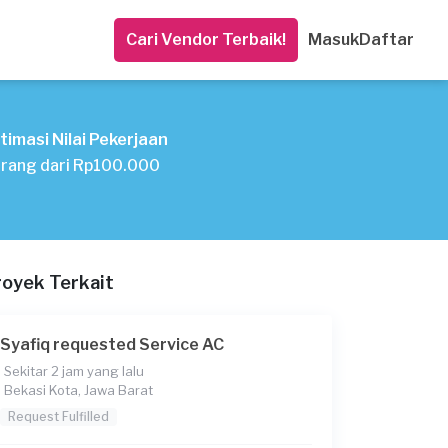
Cari Vendor Terbaik!
Masuk
Daftar
timasi Nilai Pekerjaan
rang dari Rp100.000
royek Terkait
Syafiq requested Service AC
Sekitar 2 jam yang lalu
Bekasi Kota, Jawa Barat
Request Fulfilled