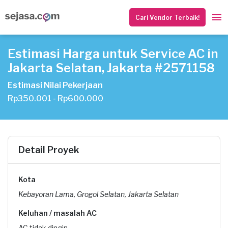
Cari Vendor Terbaik!
Estimasi Harga untuk Service AC in
Jakarta Selatan, Jakarta #2571158
Estimasi Nilai Pekerjaan
Rp350.001 - Rp600.000
Detail Proyek
Kota
Kebayoran Lama, Grogol Selatan, Jakarta Selatan
Keluhan / masalah AC
AC tidak dingin