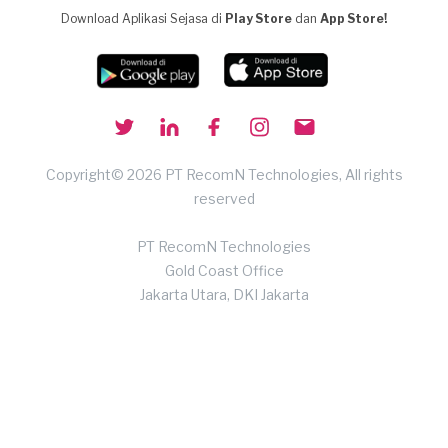
Download Aplikasi Sejasa di
Play Store
dan
App Store!
Copyright© 2026 PT RecomN Technologies, All rights
reserved
PT RecomN Technologies
Gold Coast Office
Jakarta Utara, DKI Jakarta