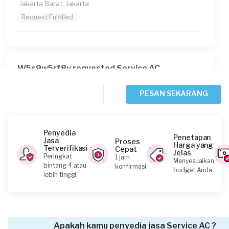
Jakarta Barat, Jakarta
Request Fulfilled
W5s9w5rf8v requested Service AC
Sekitar 2 jam yang lalu
Jakarta Barat, Jakarta
PESAN SEKARANG
Request Fulfilled
Penyedia
Penetapan
Jasa
Proses
Harga yang
Terverifikasi
Cepat
Jelas
Fahrozi requested Service AC
Peringkat
1 jam
Menyesuaikan
bintang 4 atau
konfirmasi
Sekitar 2 jam yang lalu
budget Anda
lebih tinggi
Jakarta Barat, Jakarta
Request Fulfilled
Apakah kamu penyedia jasa Service AC ?