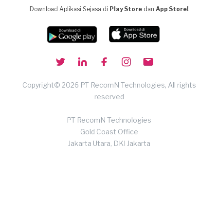
Download Aplikasi Sejasa di
Play Store
dan
App Store!
Copyright© 2026 PT RecomN Technologies, All rights
reserved
PT RecomN Technologies
Gold Coast Office
Jakarta Utara, DKI Jakarta