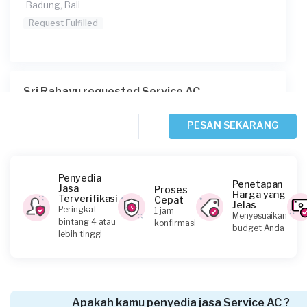
Badung, Bali
Request Fulfilled
Sri Rahayu requested Service AC
3 bulan yang lalu
Badung, Bali
PESAN SEKARANG
Request Fulfilled
Penyedia
Penetapan
Jasa
Proses
Harga yang
Terverifikasi
Cepat
Jelas
Bangkit Karya requested Service AC
Peringkat
1 jam
Menyesuaikan
bintang 4 atau
konfirmasi
3 bulan yang lalu
budget Anda
lebih tinggi
Denpasar, Bali
Request Fulfilled
Apakah kamu penyedia jasa Service AC ?