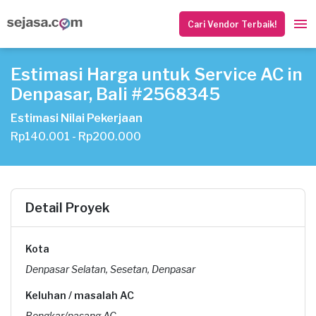
Cari Vendor Terbaik!
Estimasi Harga untuk Service AC in
Denpasar, Bali #2568345
Estimasi Nilai Pekerjaan
Rp140.001 - Rp200.000
Detail Proyek
Kota
Denpasar Selatan, Sesetan, Denpasar
Keluhan / masalah AC
Bongkar/pasang AC