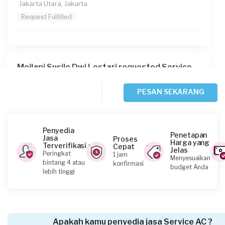
Jakarta Utara, Jakarta
Request Fulfilled
Meilani Susilo Dwi Lestari requested Service
AC
Sekitar 2 jam yang lalu
PESAN SEKARANG
Jakarta Pusat, Jakarta
Request Fulfilled
Penyedia
Penetapan
Jasa
Proses
Harga yang
Terverifikasi
Cepat
Jelas
Peringkat
1 jam
Menyesuaikan
Devi requested Service AC
bintang 4 atau
konfirmasi
budget Anda
lebih tinggi
Sekitar 2 jam yang lalu
Jakarta Pusat, Jakarta
Request Fulfilled
Apakah kamu penyedia jasa Service AC ?