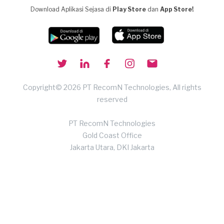
Download Aplikasi Sejasa di
Play Store
dan
App Store!
Copyright© 2026 PT RecomN Technologies, All rights
reserved
PT RecomN Technologies
Gold Coast Office
Jakarta Utara, DKI Jakarta