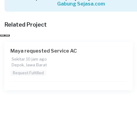
Gabung Sejasa.com
Bayu Aziz12 requested Service AC
Sekitar 14 jam yang lalu
Bogor Kabupaten, Jawa Barat
Related Project
Request Fulfilled
Maya requested Service AC
Sekitar 10 jam ago
Septian Aditiya requested Service AC
Depok, Jawa Barat
Sekitar 17 jam yang lalu
Request Fulfilled
Bogor Kabupaten, Jawa Barat
Request Fulfilled
Taufik requested Service AC
Sekitar 18 jam yang lalu
Bogor Kabupaten, Jawa Barat
Request Fulfilled