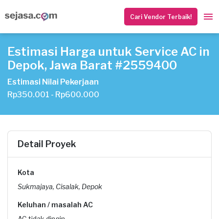
Cari Vendor Terbaik!
Estimasi Harga untuk Service AC in
Depok, Jawa Barat #2559400
Estimasi Nilai Pekerjaan
Rp350.001 - Rp600.000
Detail Proyek
Kota
Sukmajaya, Cisalak, Depok
Keluhan / masalah AC
AC tidak dingin