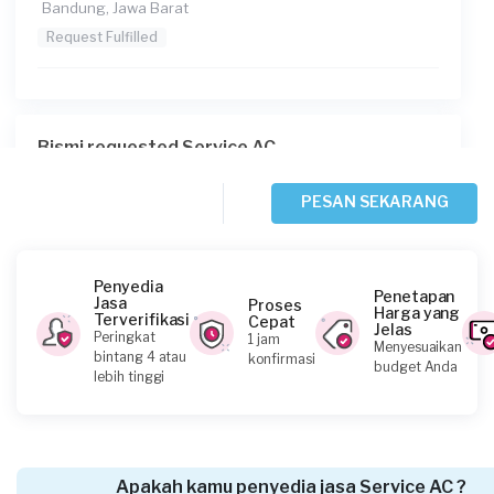
Bandung, Jawa Barat
Request Fulfilled
Bismi requested Service AC
Sekitar 13 jam yang lalu
Depok, Jawa Barat
PESAN SEKARANG
Request Fulfilled
Penyedia
Penetapan
Jasa
Proses
Harga yang
Terverifikasi
Cepat
Jelas
Dio Fajrie Fadlullah requested Service AC
Peringkat
1 jam
Menyesuaikan
bintang 4 atau
konfirmasi
Sekitar 14 jam yang lalu
budget Anda
lebih tinggi
Depok, Jawa Barat
Request Fulfilled
Apakah kamu penyedia jasa Service AC ?