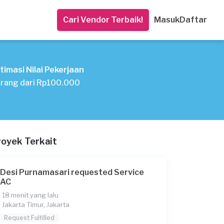
Cari Vendor Terbaik!
Masuk
Daftar
timasi Nilai Pekerjaan
rang dari Rp100.000
royek Terkait
Desi Purnamasari requested Service
AC
18 menit yang lalu
Jakarta Timur, Jakarta
Request Fulfilled