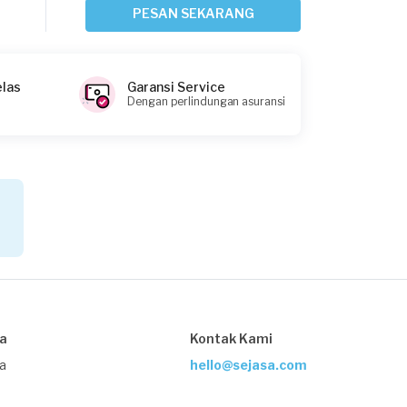
Sekitar 5 jam yang lalu
PESAN SEKARANG
Jakarta Barat, Jakarta
Request Fulfilled
elas
Garansi Service
Dengan perlindungan asuransi
Arief requested Service AC
Sekitar 6 jam yang lalu
Jakarta Timur, Jakarta
Request Fulfilled
Chika Amalia requested Service AC
Sekitar 6 jam yang lalu
sa
Kontak Kami
Jakarta Timur, Jakarta
Request Fulfilled
ja
hello@sejasa.com