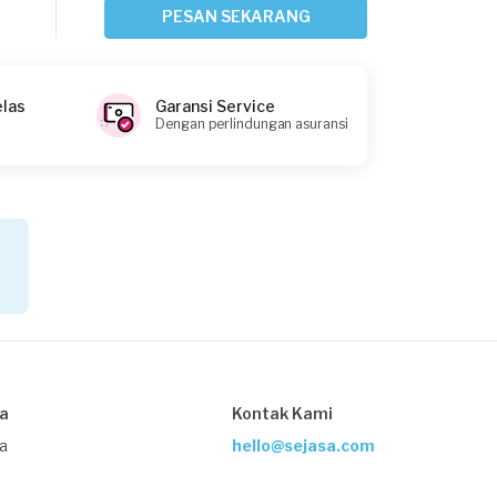
Service AC
PESAN SEKARANG
Sekitar 2 jam yang lalu
Bekasi Kota, Jawa Barat
Request Fulfilled
elas
Garansi Service
Dengan perlindungan asuransi
Ratih Kumala requested Service AC
Sekitar 2 jam yang lalu
Bekasi Kota, Jawa Barat
Request Fulfilled
Sylvi requested Service AC
sa
Kontak Kami
Sekitar 3 jam yang lalu
Depok, Jawa Barat
ja
hello@sejasa.com
Request Fulfilled