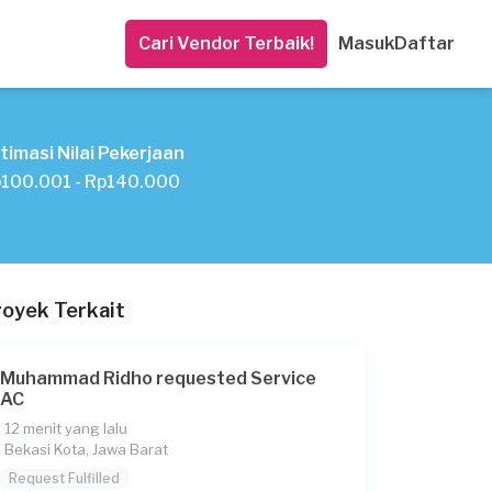
Cari Vendor Terbaik!
Masuk
Daftar
timasi Nilai Pekerjaan
100.001 - Rp140.000
royek Terkait
Muhammad Ridho requested Service
AC
12 menit yang lalu
Bekasi Kota, Jawa Barat
Request Fulfilled