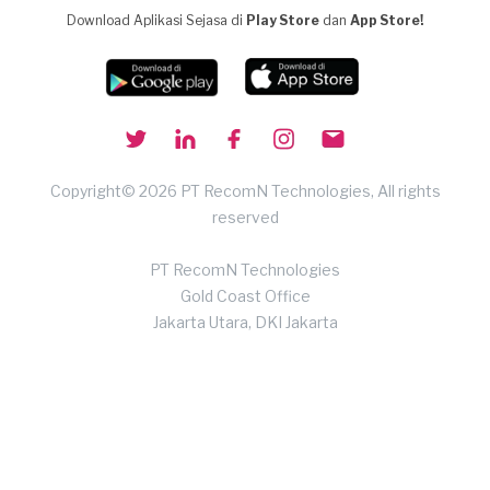
Download Aplikasi Sejasa di
Play Store
dan
App Store!
Copyright© 2026 PT RecomN Technologies, All rights
reserved
PT RecomN Technologies
Gold Coast Office
Jakarta Utara, DKI Jakarta