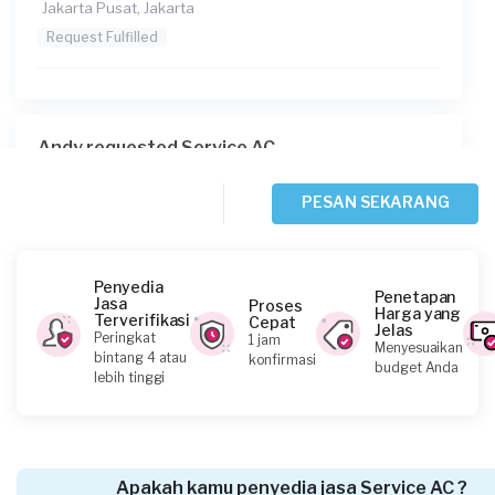
Jakarta Pusat, Jakarta
Request Fulfilled
Andy requested Service AC
Sekitar satu jam yang lalu
Jakarta Barat, Jakarta
PESAN SEKARANG
Request Fulfilled
Penyedia
Penetapan
Jasa
Proses
Harga yang
Terverifikasi
Cepat
Jelas
Rohman requested Service AC
Peringkat
1 jam
Menyesuaikan
bintang 4 atau
konfirmasi
Sekitar 2 jam yang lalu
budget Anda
lebih tinggi
Jakarta Utara, Jakarta
Request Fulfilled
Apakah kamu penyedia jasa Service AC ?