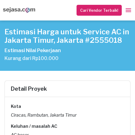
Cari Vendor Terbaik!
Estimasi Harga untuk Service AC in
Jakarta Timur, Jakarta #2555018
Estimasi Nilai Pekerjaan
Kurang dari Rp100.000
Detail Proyek
Kota
Ciracas, Rambutan, Jakarta Timur
Keluhan / masalah AC
AC bocor