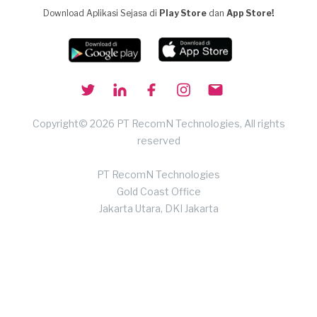
Download Aplikasi Sejasa di
Play Store
dan
App Store!
Copyright© 2026 PT RecomN Technologies, All rights
reserved
PT RecomN Technologies
Gold Coast Office
Jakarta Utara, DKI Jakarta