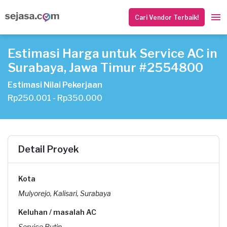
Cari Vendor Terbaik!
Estimasi Harga untuk Service AC in
Surabaya, Jawa Timur #2554800
Estimasi Nilai Pekerjaan
Rp250.001 - Rp350.000
Detail Proyek
Kota
Mulyorejo, Kalisari, Surabaya
Keluhan / masalah AC
Service Rutin