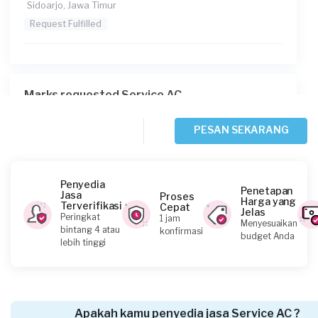
Sidoarjo, Jawa Timur
Request Fulfilled
Marks requested Service AC
3 hari yang lalu
Surabaya, Jawa Timur
PESAN SEKARANG
Request Fulfilled
Penyedia
Penetapan
Jasa
Proses
Harga yang
Terverifikasi
Cepat
Jelas
Sinta Poetri requested Service AC
Peringkat
1 jam
Menyesuaikan
bintang 4 atau
konfirmasi
3 hari yang lalu
budget Anda
lebih tinggi
Surabaya, Jawa Timur
Request Fulfilled
Apakah kamu penyedia jasa Service AC ?