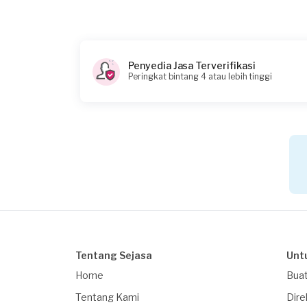
Berapa budget total untuk layanan ini?
Rp310.000 + Rp11.000 (biaya layanan)
Penyedia Jasa Terverifikasi
Peringkat bintang 4 atau lebih tinggi
Tentang Sejasa
Unt
Home
Buat
Tentang Kami
Dire