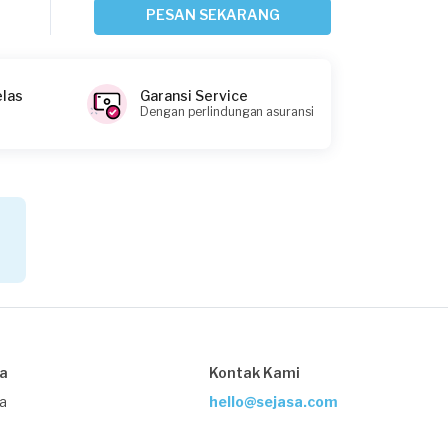
Jakarta Selatan, Jakarta
PESAN SEKARANG
Request Fulfilled
elas
Garansi Service
Dengan perlindungan asuransi
Tahta requested Service AC
Sekitar 5 jam yang lalu
Jakarta Selatan, Jakarta
Request Fulfilled
Habib Septrian Priyanto requested
Service AC
Sekitar 6 jam yang lalu
sa
Kontak Kami
Jakarta Barat, Jakarta
Request Fulfilled
ja
hello@sejasa.com