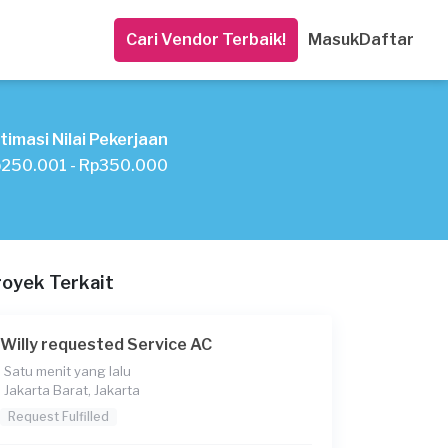
Cari Vendor Terbaik!
Masuk
Daftar
timasi Nilai Pekerjaan
250.001 - Rp350.000
royek Terkait
Willy requested Service AC
Satu menit yang lalu
Jakarta Barat, Jakarta
Request Fulfilled