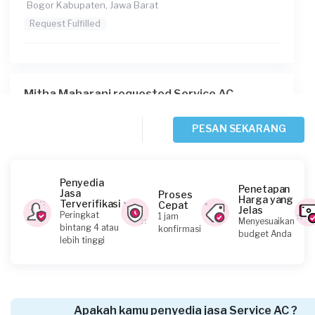
Bogor Kabupaten, Jawa Barat
Request Fulfilled
Mitha Maharani requested Service AC
Sekitar satu jam yang lalu
Bekasi Kota, Jawa Barat
PESAN SEKARANG
Request Fulfilled
Penyedia
Penetapan
Jasa
Proses
Harga yang
Terverifikasi
Cepat
Jelas
Vian requested Service AC
Peringkat
1 jam
Menyesuaikan
bintang 4 atau
konfirmasi
Sekitar satu jam yang lalu
budget Anda
lebih tinggi
Bekasi Kota, Jawa Barat
Request Fulfilled
Apakah kamu penyedia jasa Service AC ?