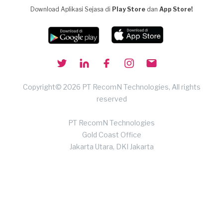
Download Aplikasi Sejasa di
Play Store
dan
App Store!
Copyright© 2026 PT RecomN Technologies, All rights
reserved
PT RecomN Technologies
Gold Coast Office
Jakarta Utara, DKI Jakarta