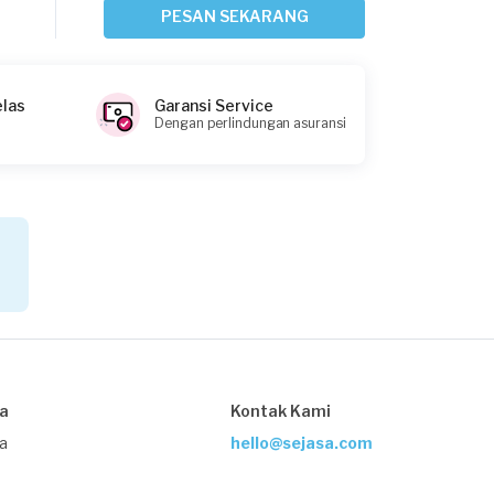
Bogor Kabupaten, Jawa Barat
PESAN SEKARANG
Request Fulfilled
elas
Garansi Service
Dengan perlindungan asuransi
Sarah Maharani requested Service AC
Sekitar 11 jam yang lalu
Bogor Kabupaten, Jawa Barat
Request Fulfilled
Juanda requested Service AC
Sekitar 11 jam yang lalu
Bogor Kabupaten, Jawa Barat
sa
Kontak Kami
Request Fulfilled
ja
hello@sejasa.com