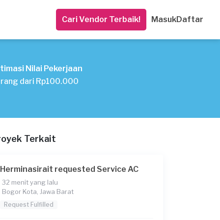
Cari Vendor Terbaik!
Masuk
Daftar
timasi Nilai Pekerjaan
rang dari Rp100.000
royek Terkait
Herminasirait requested Service AC
32 menit yang lalu
Bogor Kota, Jawa Barat
Request Fulfilled