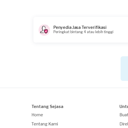
Catatan
Indor ac bunyi & outdor ac bunyi kasar
Penyedia Jasa Terverifikasi
Peringkat bintang 4 atau lebih tinggi
Tentang Sejasa
Unt
Home
Buat
Tentang Kami
Dire