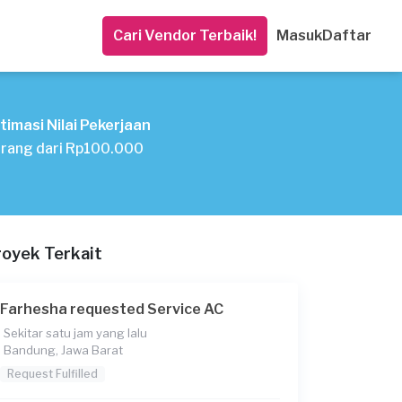
Cari Vendor Terbaik!
Masuk
Daftar
timasi Nilai Pekerjaan
rang dari Rp100.000
royek Terkait
Farhesha requested Service AC
Sekitar satu jam yang lalu
Bandung, Jawa Barat
Request Fulfilled