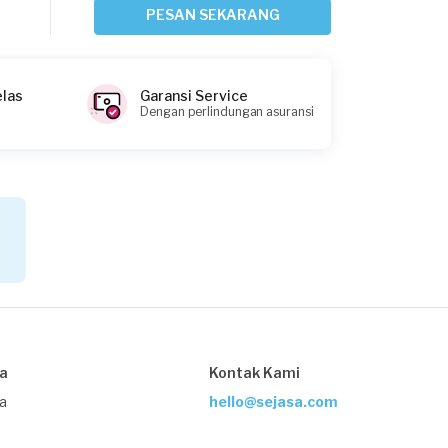
Bekasi Kota, Jawa Barat
PESAN SEKARANG
Request Fulfilled
elas
Garansi Service
Dengan perlindungan asuransi
Nilam Barry requested Service AC
Sekitar 3 jam yang lalu
Depok, Jawa Barat
Request Fulfilled
Asep requested Service AC
Sekitar 3 jam yang lalu
Bekasi Kota, Jawa Barat
sa
Kontak Kami
Request Fulfilled
ja
hello@sejasa.com