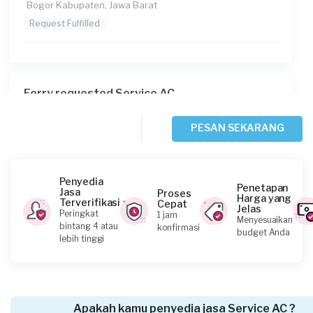
Bogor Kabupaten, Jawa Barat
Request Fulfilled
Ferry requested Service AC
Sekitar 3 jam yang lalu
Bekasi Kota, Jawa Barat
PESAN SEKARANG
Request Fulfilled
Penyedia
Penetapan
Jasa
Proses
Harga yang
Terverifikasi
Cepat
Jelas
Nilam Barry requested Service AC
Peringkat
1 jam
Menyesuaikan
bintang 4 atau
konfirmasi
Sekitar 3 jam yang lalu
budget Anda
lebih tinggi
Depok, Jawa Barat
Request Fulfilled
Apakah kamu penyedia jasa Service AC ?