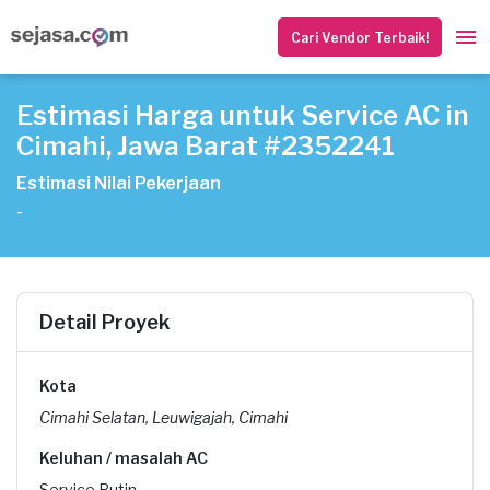
Cari Vendor Terbaik!
Estimasi Harga untuk Service AC in
Cimahi, Jawa Barat #2352241
Estimasi Nilai Pekerjaan
-
Detail Proyek
Kota
Cimahi Selatan, Leuwigajah, Cimahi
Keluhan / masalah AC
Service Rutin