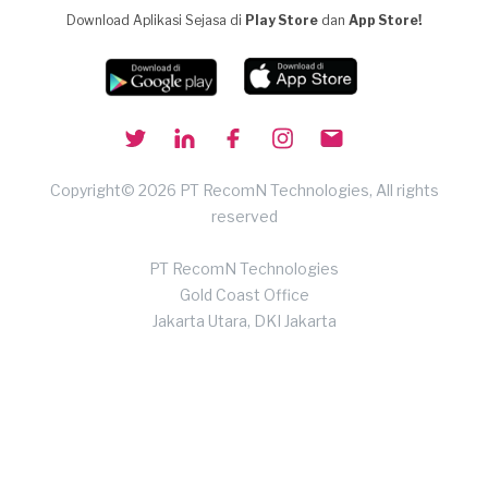
Download Aplikasi Sejasa di
Play Store
dan
App Store!
Copyright© 2026 PT RecomN Technologies, All rights
reserved
PT RecomN Technologies
Gold Coast Office
Jakarta Utara, DKI Jakarta