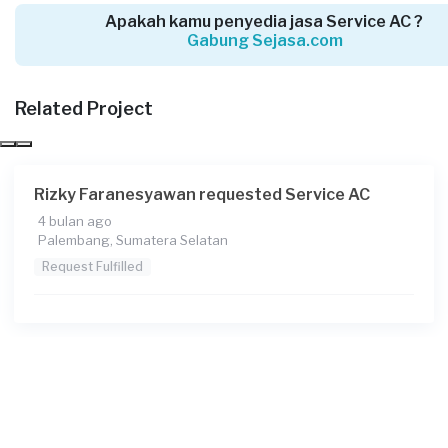
Apakah kamu penyedia jasa Service AC ?
Gabung Sejasa.com
Inda Ambarsari requested Service AC
Lebih dari 2 tahun yang lalu
Palembang, Sumatera Selatan
Related Project
Request Fulfilled
Rizky Faranesyawan requested Service AC
4 bulan ago
Wim requested Service AC
Palembang, Sumatera Selatan
Lebih dari 2 tahun yang lalu
Request Fulfilled
Palembang, Sumatera Selatan
Request Fulfilled
Liana requested Service AC
Lebih dari 2 tahun yang lalu
Palembang, Sumatera Selatan