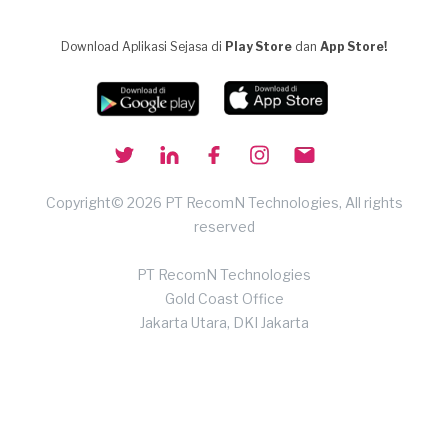
Download Aplikasi Sejasa di
Play Store
dan
App Store!
Copyright© 2026 PT RecomN Technologies, All rights
reserved
PT RecomN Technologies
Gold Coast Office
Jakarta Utara, DKI Jakarta