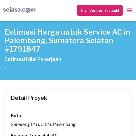
Cari Vendor Terbaik!
Estimasi Harga untuk Service AC in
Palembang, Sumatera Selatan
#1791847
Estimasi Nilai Pekerjaan
-
Detail Proyek
Kota
Seberang Ulu I, 5 Ulu, Palembang
Keluhan / masalah AC