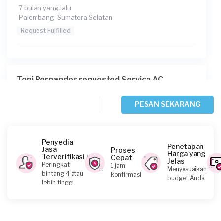
7 bulan yang lalu
Palembang, Sumatera Selatan
Request Fulfilled
Toni Pernandes requested Service AC
Lebih dari 2 tahun yang lalu
Palembang, Sumatera Selatan
PESAN SEKARANG
Request Fulfilled
Penyedia
Penetapan
Jasa
Proses
Harga yang
Terverifikasi
Cepat
Jelas
Yuliandri requested Service AC
Peringkat
1 jam
Menyesuaikan
bintang 4 atau
konfirmasi
Lebih dari 2 tahun yang lalu
budget Anda
lebih tinggi
Palembang, Sumatera Selatan
Request Fulfilled