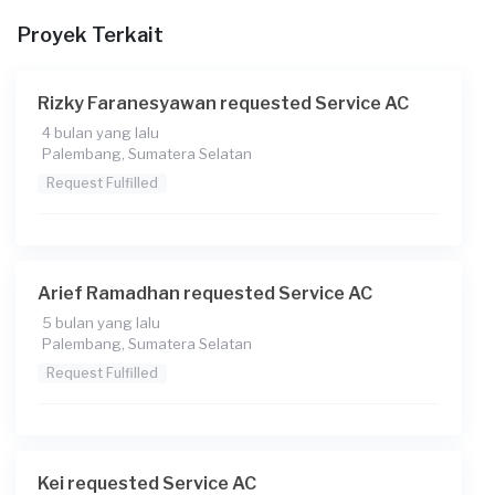
09:00
Proyek Terkait
Berapa budget total untuk layanan ini?
Rp85.000
Rizky Faranesyawan requested Service AC
4 bulan yang lalu
Catatan
Palembang, Sumatera Selatan
Request Fulfilled
Arief Ramadhan requested Service AC
5 bulan yang lalu
Palembang, Sumatera Selatan
Request Fulfilled
Kei requested Service AC