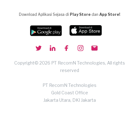
Download Aplikasi Sejasa di
Play Store
dan
App Store!
Copyright© 2026 PT RecomN Technologies, All rights
reserved
PT RecomN Technologies
Gold Coast Office
Jakarta Utara, DKI Jakarta