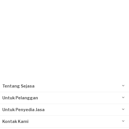
Rp1.000.001 - Rp2.500.000
Bayu requested Rental Sound System
Lebih dari 4 tahun yang lalu
Jakarta Timur, Jakarta
Request Fulfilled
Kurang dari Rp 1.000.000
Tentang Sejasa
Untuk Pelanggan
Untuk Penyedia Jasa
Kontak Kami