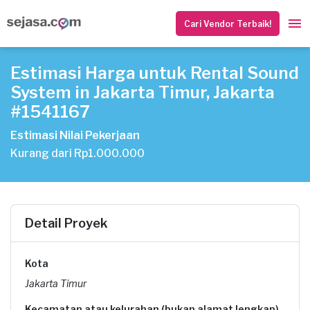
Cari Vendor Terbaik!
Estimasi Harga untuk Rental Sound
System in Jakarta Timur, Jakarta
#1541167
Estimasi Nilai Pekerjaan
Kurang dari Rp1.000.000
Detail Proyek
Kota
Jakarta Timur
Kecamatan atau kelurahan (bukan alamat lengkap)