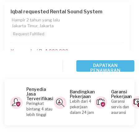
Iqbal requested Rental Sound System
Hampir 2 tahun yang lalu
Jakarta Timur, Jakarta
Request Fulfilled
Kurang dari Rp1.000.000
DAPATKAN
PENAWARAN
Tinto Bakshi requested Rental Sound System
Hampir 2 tahun yang lalu
Jakarta Pusat, Jakarta
Penyedia
Bandingkan
Garansi
Jasa
Request Fulfilled
Pekerjaan
Pekerjaan
Terverifikasi
Lebih dari 4
Garansi
Peringkat
pekerjaan
servis dan
bintang 4 atau
Rp25.000.001 - Rp50.000.000
dalam 24 jam
asuransi
lebih tinggi
Angga requested Rental Sound System