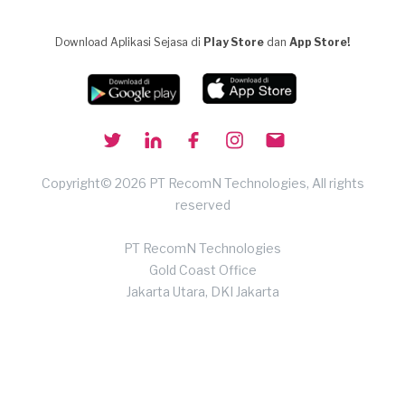
Download Aplikasi Sejasa di
Play Store
dan
App Store!
Copyright© 2026 PT RecomN Technologies, All rights
reserved
PT RecomN Technologies
Gold Coast Office
Jakarta Utara, DKI Jakarta