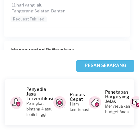
11 hari yang lalu
Tangerang Selatan, Banten
Request Fulfilled
Ida requested Reflexology
24 hari yang lalu
Tangerang Selatan, Banten
PESAN SEKARANG
Request Fulfilled
Penyedia
Penetapan
Jasa
Proses
Harga yang
Terverifikasi
Cepat
Jelas
Surya Bangun S requested Reflexology
Peringkat
1 jam
Menyesuaikan
bintang 4 atau
konfirmasi
28 hari yang lalu
budget Anda
lebih tinggi
Tangerang Selatan, Banten
Request Fulfilled