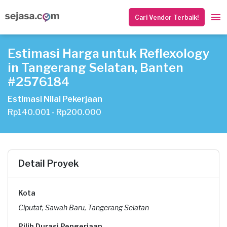
Cari Vendor Terbaik!
Estimasi Harga untuk Reflexology
in Tangerang Selatan, Banten
#2576184
Estimasi Nilai Pekerjaan
Rp140.001 - Rp200.000
Detail Proyek
Kota
Ciputat, Sawah Baru, Tangerang Selatan
Pilih Durasi Pengerjaan