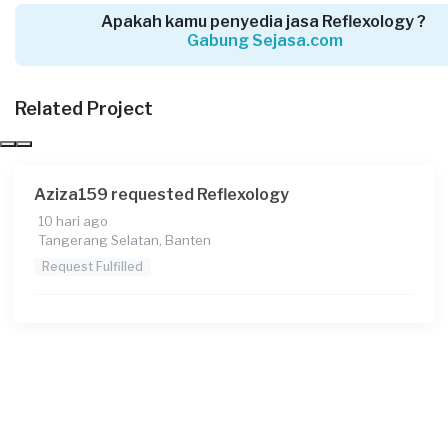
Apakah kamu penyedia jasa Reflexology ?
Gabung Sejasa.com
Cherly requested Reflexology
30 hari yang lalu
Tangerang Selatan, Banten
Related Project
Request Fulfilled
Aziza159 requested Reflexology
10 hari ago
Ika Mentayani requested Reflexology
Tangerang Selatan, Banten
Sekitar sebulan yang lalu
Request Fulfilled
Tangerang Selatan, Banten
Request Fulfilled
Aziza Noor requested Reflexology
2 bulan yang lalu
Tangerang Selatan, Banten