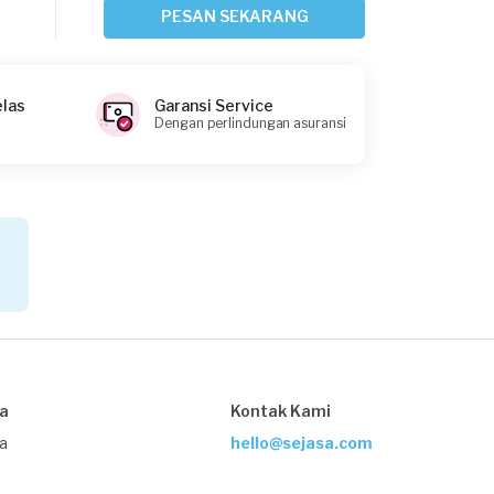
4 hari yang lalu
PESAN SEKARANG
Jakarta Selatan, Jakarta
Request Fulfilled
elas
Garansi Service
Dengan perlindungan asuransi
Triyati requested Reflexology
6 hari yang lalu
Jakarta Selatan, Jakarta
Request Fulfilled
Triska Suma Ntri requested Reflexology
11 hari yang lalu
sa
Kontak Kami
Jakarta Selatan, Jakarta
Request Fulfilled
ja
hello@sejasa.com