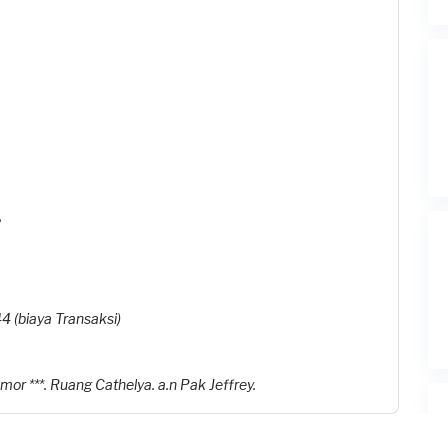
?
 (biaya Transaksi)
r ***. Ruang Cathelya. a.n Pak Jeffrey.