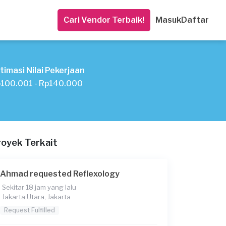
Cari Vendor Terbaik!
Masuk
Daftar
timasi Nilai Pekerjaan
100.001 - Rp140.000
royek Terkait
Ahmad requested Reflexology
Sekitar 18 jam yang lalu
Jakarta Utara, Jakarta
Request Fulfilled