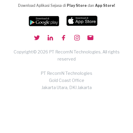
Download Aplikasi Sejasa di
Play Store
dan
App Store!
Copyright© 2026 PT RecomN Technologies, All rights
reserved
PT RecomN Technologies
Gold Coast Office
Jakarta Utara, DKI Jakarta