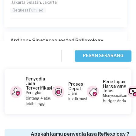
Jakarta Selatan, Jakarta
Request Fulfilled
Anthony Sinata requested Reflexology
10 hari yang lalu
Jakarta Barat, Jakarta
PESAN SEKARANG
Request Fulfilled
Penyedia
Penetapan
Jasa
Proses
Harga yang
Terverifikasi
Cepat
Jelas
Abay requested Reflexology
Peringkat
1 jam
Menyesuaikan
bintang 4 atau
konfirmasi
11 hari yang lalu
budget Anda
lebih tinggi
Jakarta Timur, Jakarta
Request Fulfilled
Apakah kamu penyedia jasa Reflexology ?