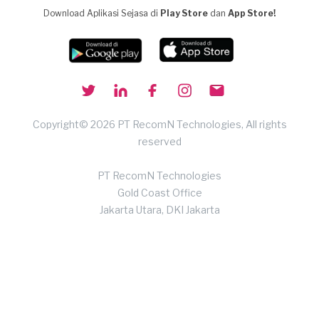
Download Aplikasi Sejasa di
Play Store
dan
App Store!
Copyright© 2026 PT RecomN Technologies, All rights
reserved
PT RecomN Technologies
Gold Coast Office
Jakarta Utara, DKI Jakarta