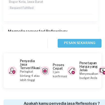
Bogor Kota, Jawa Barat
Request Fulfilled
Magnolia requested Reflexology
29 hari yang lalu
Bekasi Kota, Jawa Barat
PESAN SEKARANG
Request Fulfilled
Penyedia
Penetapan
Jasa
Proses
Harga yang
Terverifikasi
Cepat
Jelas
Nilam requested Reflexology
Peringkat
1 jam
Menyesuaikan
bintang 4 atau
konfirmasi
30 hari yang lalu
budget Anda
lebih tinggi
Depok, Jawa Barat
Request Fulfilled
Apakah kamu penyedia jasa Reflexology ?