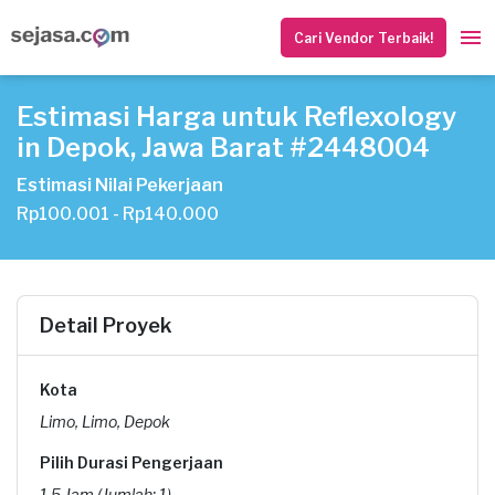
Cari Vendor Terbaik!
Estimasi Harga untuk Reflexology
in Depok, Jawa Barat #2448004
Estimasi Nilai Pekerjaan
Rp100.001 - Rp140.000
Detail Proyek
Kota
Limo, Limo, Depok
Pilih Durasi Pengerjaan
1.5 Jam (Jumlah: 1)