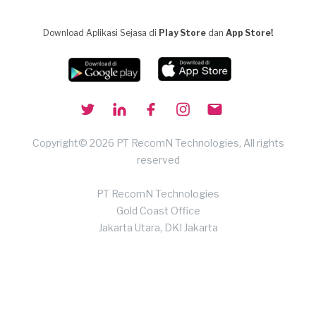
Download Aplikasi Sejasa di
Play Store
dan
App Store!
Copyright© 2026 PT RecomN Technologies, All rights
reserved
PT RecomN Technologies
Gold Coast Office
Jakarta Utara, DKI Jakarta