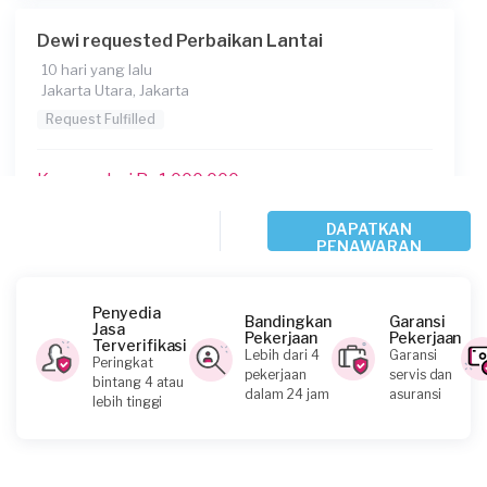
Dewi requested Perbaikan Lantai
10 hari yang lalu
Jakarta Utara, Jakarta
Request Fulfilled
Kurang dari Rp1.000.000
DAPATKAN
PENAWARAN
Irwan requested Perbaikan Lantai
14 hari yang lalu
Jakarta Pusat, Jakarta
Penyedia
Bandingkan
Garansi
Jasa
Request Fulfilled
Pekerjaan
Pekerjaan
Terverifikasi
Lebih dari 4
Garansi
Peringkat
pekerjaan
servis dan
bintang 4 atau
dalam 24 jam
asuransi
lebih tinggi
Helios requested Perbaikan Lantai
25 hari yang lalu