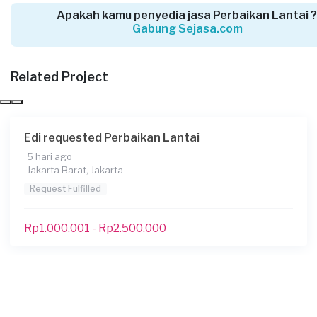
Jakarta Timur, Jakarta
Apakah kamu penyedia jasa Perbaikan Lantai 
Request Fulfilled
Gabung Sejasa.com
Kurang dari Rp1.000.000
Related Project
Mentari requested Perbaikan Lantai
25 hari yang lalu
Edi requested Perbaikan Lantai
Jakarta Barat, Jakarta
5 hari ago
Request Fulfilled
Jakarta Barat, Jakarta
Request Fulfilled
Kurang dari Rp1.000.000
Rp1.000.001 - Rp2.500.000
Mabing requested Perbaikan Lantai
27 hari yang lalu
Jakarta Timur, Jakarta
Request Fulfilled