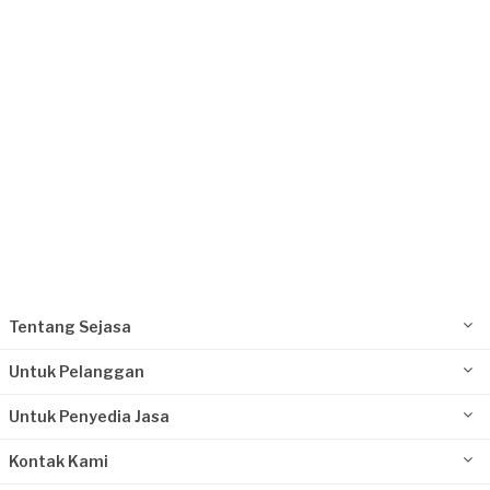
Kurang dari Rp1.000.000
Ardi Trisasongko requested Perbaikan Lantai
30 hari yang lalu
Jakarta Pusat, Jakarta
Request Fulfilled
Tentang Sejasa
Untuk Pelanggan
Untuk Penyedia Jasa
Kontak Kami