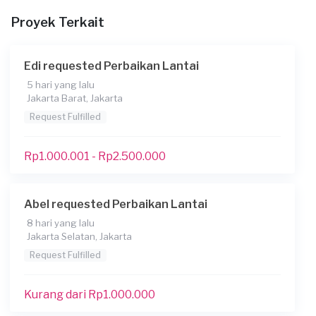
Proyek Terkait
Berapa budget total untuk layanan ini?
Rp1.000.001 - Rp2.500.000
Edi requested Perbaikan Lantai
File
5 hari yang lalu
Jakarta Barat, Jakarta
Request Fulfilled
Rp1.000.001 - Rp2.500.000
Abel requested Perbaikan Lantai
8 hari yang lalu
Jakarta Selatan, Jakarta
Request Fulfilled
Kurang dari Rp1.000.000
Konsumen ini menggunakan