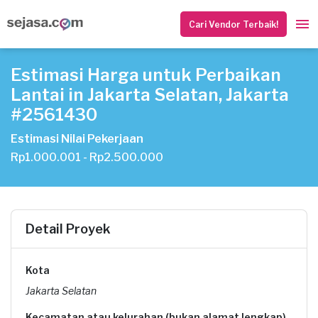
Cari Vendor Terbaik!
Estimasi Harga untuk Perbaikan
Lantai in Jakarta Selatan, Jakarta
#2561430
Estimasi Nilai Pekerjaan
Rp1.000.001 - Rp2.500.000
Detail Proyek
Kota
Jakarta Selatan
Kecamatan atau kelurahan (bukan alamat lengkap)