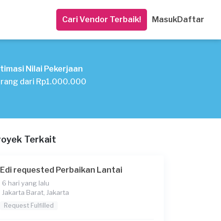
Cari Vendor Terbaik!
Masuk
Daftar
timasi Nilai Pekerjaan
rang dari Rp1.000.000
royek Terkait
Edi requested Perbaikan Lantai
6 hari yang lalu
Jakarta Barat, Jakarta
Request Fulfilled