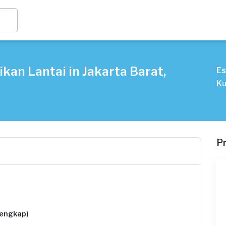
kan Lantai in Jakarta Barat,
Es
Ku
P
lengkap)