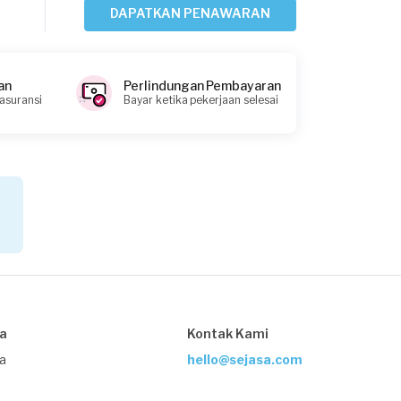
DAPATKAN PENAWARAN
Irwan requested Perbaikan Lantai
14 hari yang lalu
Jakarta Pusat, Jakarta
an
Perlindungan Pembayaran
Request Fulfilled
 asuransi
Bayar ketika pekerjaan selesai
Helios requested Perbaikan Lantai
25 hari yang lalu
Jakarta Timur, Jakarta
Request Fulfilled
Kurang dari Rp1.000.000
sa
Kontak Kami
ja
hello@sejasa.com
Mentari requested Perbaikan Lantai
25 hari yang lalu