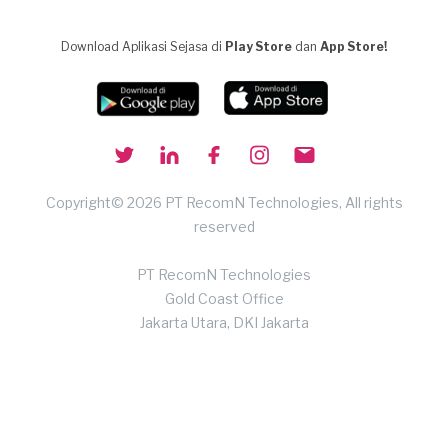
Download Aplikasi Sejasa di
Play Store
dan
App Store!
Copyright© 2026 PT RecomN Technologies, All rights
reserved
PT RecomN Technologies
Gold Coast Office
Jakarta Utara, DKI Jakarta