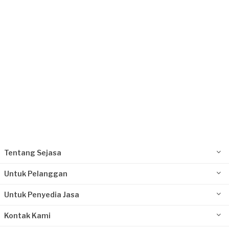
Kurang dari Rp1.000.000
Ardi Trisasongko requested Perbaikan Lantai
Sekitar sebulan yang lalu
Jakarta Pusat, Jakarta
Request Fulfilled
Tentang Sejasa
Untuk Pelanggan
Untuk Penyedia Jasa
Kontak Kami