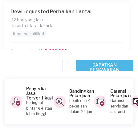
Dewi requested Perbaikan Lantai
12 hari yang lalu
Jakarta Utara, Jakarta
Request Fulfilled
Kurang dari Rp1.000.000
DAPATKAN
PENAWARAN
Irwan requested Perbaikan Lantai
16 hari yang lalu
Jakarta Pusat, Jakarta
Penyedia
Bandingkan
Garansi
Jasa
Request Fulfilled
Pekerjaan
Pekerjaan
Terverifikasi
Lebih dari 4
Garansi
Peringkat
pekerjaan
servis dan
bintang 4 atau
dalam 24 jam
asuransi
lebih tinggi
Helios requested Perbaikan Lantai
26 hari yang lalu