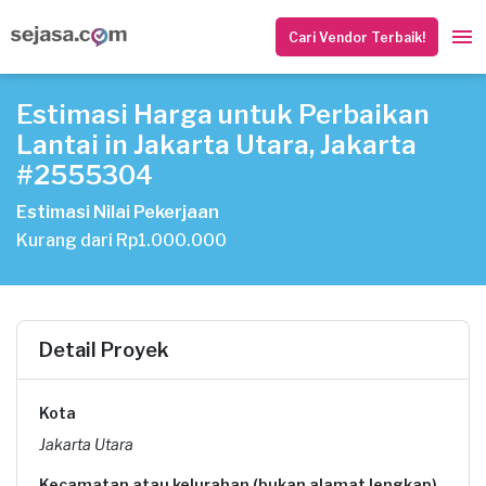
Cari Vendor Terbaik!
Estimasi Harga untuk Perbaikan
Lantai in Jakarta Utara, Jakarta
#2555304
Estimasi Nilai Pekerjaan
Kurang dari Rp1.000.000
Detail Proyek
Kota
Jakarta Utara
Kecamatan atau kelurahan (bukan alamat lengkap)