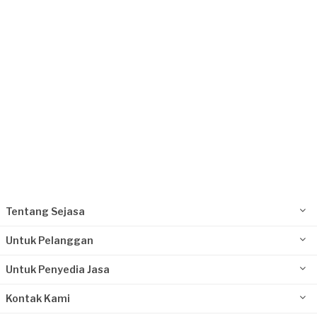
Kurang dari Rp1.000.000
Bagja requested Perbaikan Lantai
3 bulan yang lalu
Tangerang Selatan, Banten
Request Fulfilled
Rp2.500.001 - Rp5.000.000
Tentang Sejasa
Untuk Pelanggan
Untuk Penyedia Jasa
Kontak Kami