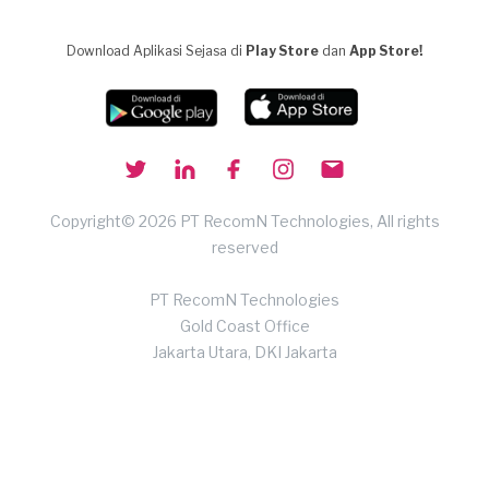
Download Aplikasi Sejasa di
Play Store
dan
App Store!
Copyright© 2026 PT RecomN Technologies, All rights
reserved
PT RecomN Technologies
Gold Coast Office
Jakarta Utara, DKI Jakarta