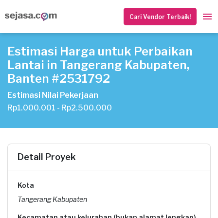
Cari Vendor Terbaik!
Estimasi Harga untuk Perbaikan
Lantai in Tangerang Kabupaten,
Banten #2531792
Estimasi Nilai Pekerjaan
Rp1.000.001 - Rp2.500.000
Detail Proyek
Kota
Tangerang Kabupaten
Kecamatan atau kelurahan (bukan alamat lengkap)