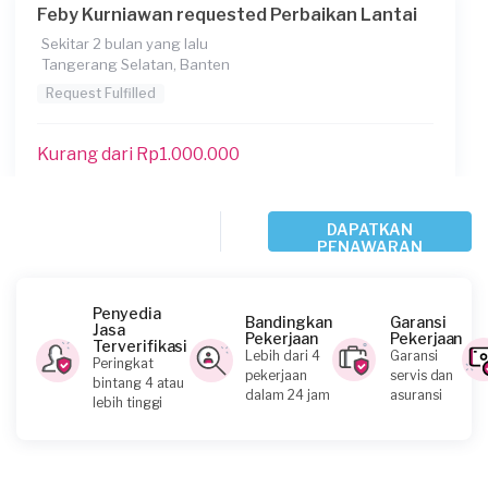
Feby Kurniawan requested Perbaikan Lantai
Sekitar 2 bulan yang lalu
Tangerang Selatan, Banten
Request Fulfilled
Kurang dari Rp1.000.000
Riza requested Perbaikan Lantai
DAPATKAN
PENAWARAN
Sekitar 2 bulan yang lalu
Tangerang Kota, Banten
Request Fulfilled
Penyedia
Bandingkan
Garansi
Jasa
Pekerjaan
Pekerjaan
Terverifikasi
Lebih dari 4
Garansi
Peringkat
Rp1.000.001 - Rp2.500.000
pekerjaan
servis dan
bintang 4 atau
dalam 24 jam
asuransi
lebih tinggi
Frans Lie requested Perbaikan Lantai
Sekitar 2 bulan yang lalu