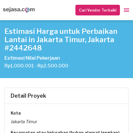
Cari Vendor Terbaik!
Estimasi Harga untuk Perbaikan
Lantai in Jakarta Timur, Jakarta
#2442648
Estimasi Nilai Pekerjaan
Rp1.000.001 - Rp2.500.000
Detail Proyek
Kota
Jakarta Timur
Kecamatan atau kelurahan (bukan alamat lengkap)