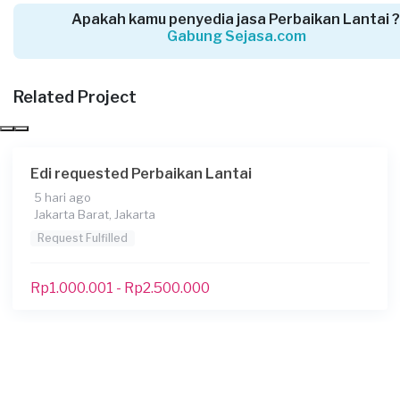
Jakarta Timur, Jakarta
Apakah kamu penyedia jasa Perbaikan Lantai 
Request Fulfilled
Gabung Sejasa.com
Kurang dari Rp1.000.000
Related Project
Mentari requested Perbaikan Lantai
25 hari yang lalu
Edi requested Perbaikan Lantai
Jakarta Barat, Jakarta
5 hari ago
Request Fulfilled
Jakarta Barat, Jakarta
Request Fulfilled
Kurang dari Rp1.000.000
Rp1.000.001 - Rp2.500.000
Mabing requested Perbaikan Lantai
28 hari yang lalu
Jakarta Timur, Jakarta
Request Fulfilled