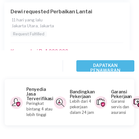
Dewi requested Perbaikan Lantai
11 hari yang lalu
Jakarta Utara, Jakarta
Request Fulfilled
Kurang dari Rp1.000.000
DAPATKAN
PENAWARAN
Irwan requested Perbaikan Lantai
14 hari yang lalu
Jakarta Pusat, Jakarta
Penyedia
Bandingkan
Garansi
Jasa
Request Fulfilled
Pekerjaan
Pekerjaan
Terverifikasi
Lebih dari 4
Garansi
Peringkat
pekerjaan
servis dan
bintang 4 atau
dalam 24 jam
asuransi
lebih tinggi
Helios requested Perbaikan Lantai
25 hari yang lalu