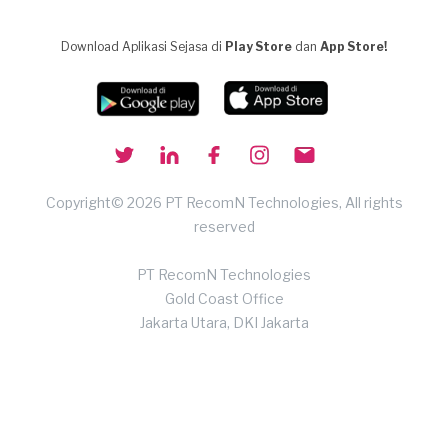
Download Aplikasi Sejasa di
Play Store
dan
App Store!
Copyright© 2026 PT RecomN Technologies, All rights
reserved
PT RecomN Technologies
Gold Coast Office
Jakarta Utara, DKI Jakarta