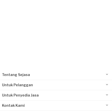
Kurang dari Rp1.000.000
Ardi Trisasongko requested Perbaikan Lantai
Sekitar sebulan yang lalu
Jakarta Pusat, Jakarta
Request Fulfilled
Tentang Sejasa
Untuk Pelanggan
Untuk Penyedia Jasa
Kontak Kami