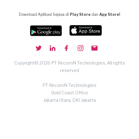
Download Aplikasi Sejasa di
Play Store
dan
App Store!
Copyright© 2026 PT RecomN Technologies, All rights
reserved
PT RecomN Technologies
Gold Coast Office
Jakarta Utara, DKI Jakarta