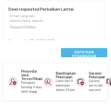
Dewi requested Perbaikan Lantai
13 hari yang lalu
Jakarta Utara, Jakarta
Request Fulfilled
Kurang dari Rp1.000.000
DAPATKAN
PENAWARAN
Irwan requested Perbaikan Lantai
16 hari yang lalu
Jakarta Pusat, Jakarta
Penyedia
Bandingkan
Garansi
Jasa
Request Fulfilled
Pekerjaan
Pekerjaan
Terverifikasi
Lebih dari 4
Garansi
Peringkat
pekerjaan
servis dan
bintang 4 atau
dalam 24 jam
asuransi
lebih tinggi
Helios requested Perbaikan Lantai
27 hari yang lalu