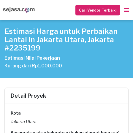
Cari Vendor Terbaik!
Estimasi Harga untuk Perbaikan
Lantai in Jakarta Utara, Jakarta
#2235199
Estimasi Nilai Pekerjaan
Kurang dari Rp1.000.000
Detail Proyek
Kota
Jakarta Utara
Kecamatan atau kelurahan (bukan alamat lengkap)