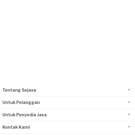
Kurang dari Rp1.000.000
Ardi Trisasongko requested Perbaikan Lantai
Sekitar sebulan yang lalu
Jakarta Pusat, Jakarta
Request Fulfilled
Tentang Sejasa
Untuk Pelanggan
Untuk Penyedia Jasa
Kontak Kami