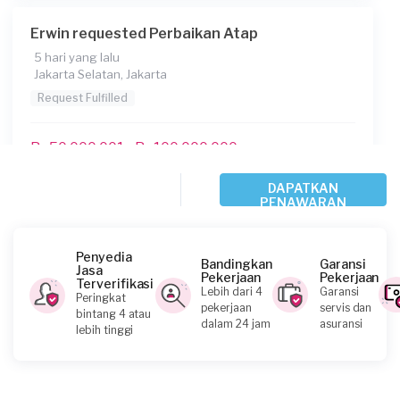
Erwin requested Perbaikan Atap
5 hari yang lalu
Jakarta Selatan, Jakarta
Request Fulfilled
Rp50,000,001 - Rp100,000,000
DAPATKAN
PENAWARAN
Ernijudith requested Perbaikan Atap
8 hari yang lalu
Jakarta Pusat, Jakarta
Penyedia
Bandingkan
Garansi
Jasa
Request Fulfilled
Pekerjaan
Pekerjaan
Terverifikasi
Lebih dari 4
Garansi
Peringkat
pekerjaan
servis dan
bintang 4 atau
Kurang dari Rp1.000.000
dalam 24 jam
asuransi
lebih tinggi
Riko requested Perbaikan Atap