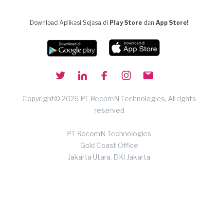
Download Aplikasi Sejasa di
Play Store
dan
App Store!
Copyright© 2026 PT RecomN Technologies, All rights
reserved
PT RecomN Technologies
Gold Coast Office
Jakarta Utara, DKI Jakarta