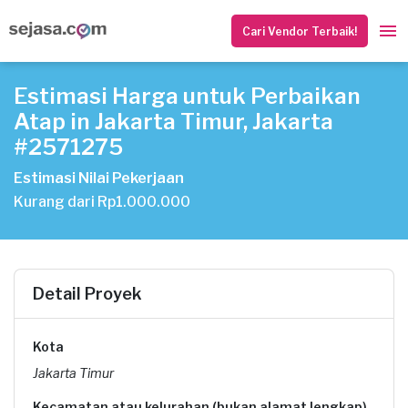
Cari Vendor Terbaik!
Estimasi Harga untuk Perbaikan
Atap in Jakarta Timur, Jakarta
#2571275
Estimasi Nilai Pekerjaan
Kurang dari Rp1.000.000
Detail Proyek
Kota
Jakarta Timur
Kecamatan atau kelurahan (bukan alamat lengkap)