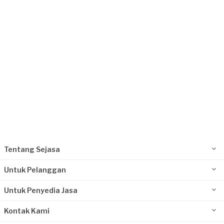
Kurang dari Rp1.000.000
Wening requested Perbaikan Atap
13 hari yang lalu
Jakarta Selatan, Jakarta
Request Fulfilled
Tentang Sejasa
Untuk Pelanggan
Untuk Penyedia Jasa
Kontak Kami