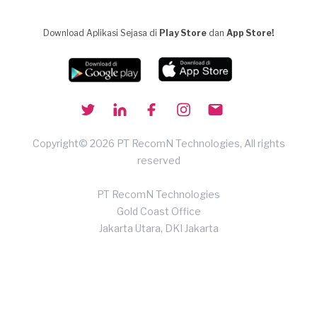
Download Aplikasi Sejasa di
Play Store
dan
App Store!
Copyright© 2026 PT RecomN Technologies, All rights
reserved
PT RecomN Technologies
Gold Coast Office
Jakarta Utara, DKI Jakarta