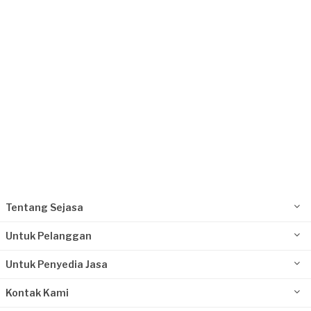
Ratu requested Perbaikan Atap
Sekitar sebulan yang lalu
Depok, Jawa Barat
Request Fulfilled
Kurang dari Rp1.000.000
Tentang Sejasa
Untuk Pelanggan
Untuk Penyedia Jasa
Kontak Kami