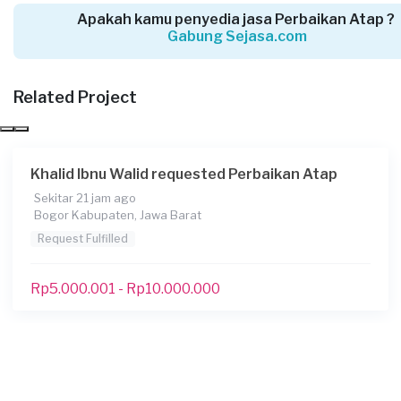
10 hari yang lalu
Apakah kamu penyedia jasa Perbaikan Atap ?
Cirebon, Jawa Barat
Gabung Sejasa.com
Request Fulfilled
Related Project
Rp2.500.001 - Rp5.000.000
Denies requested Perbaikan Atap
Khalid Ibnu Walid requested Perbaikan Atap
17 hari yang lalu
Sekitar 21 jam ago
Depok, Jawa Barat
Bogor Kabupaten, Jawa Barat
Request Fulfilled
Request Fulfilled
Kurang dari Rp1.000.000
Rp5.000.001 - Rp10.000.000
Bu Yuyun requested Perbaikan Atap
29 hari yang lalu
Cimahi, Jawa Barat
Request Fulfilled