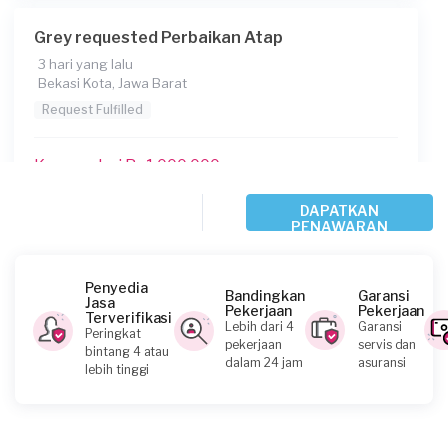
Grey requested Perbaikan Atap
3 hari yang lalu
Bekasi Kota, Jawa Barat
Request Fulfilled
Kurang dari Rp1.000.000
DAPATKAN
PENAWARAN
Azie requested Perbaikan Atap
10 hari yang lalu
Bogor Kabupaten, Jawa Barat
Penyedia
Bandingkan
Garansi
Jasa
Request Fulfilled
Pekerjaan
Pekerjaan
Terverifikasi
Lebih dari 4
Garansi
Peringkat
pekerjaan
servis dan
bintang 4 atau
Rp2.500.001 - Rp5.000.000
dalam 24 jam
asuransi
lebih tinggi
Ivory requested Perbaikan Atap