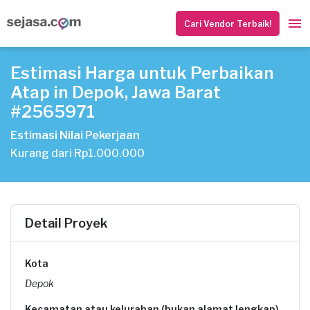
Cari Vendor Terbaik!
Estimasi Harga untuk Perbaikan
Atap in Depok, Jawa Barat
#2565971
Estimasi Nilai Pekerjaan
Kurang dari Rp1.000.000
Detail Proyek
Kota
Depok
Kecamatan atau kelurahan (bukan alamat lengkap)