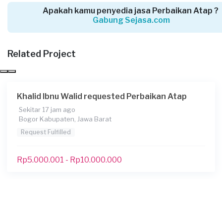
10 hari yang lalu
Apakah kamu penyedia jasa Perbaikan Atap ?
Cirebon, Jawa Barat
Gabung Sejasa.com
Request Fulfilled
Related Project
Rp2.500.001 - Rp5.000.000
Denies requested Perbaikan Atap
Khalid Ibnu Walid requested Perbaikan Atap
16 hari yang lalu
Sekitar 17 jam ago
Depok, Jawa Barat
Bogor Kabupaten, Jawa Barat
Request Fulfilled
Request Fulfilled
Kurang dari Rp1.000.000
Rp5.000.001 - Rp10.000.000
Bu Yuyun requested Perbaikan Atap
29 hari yang lalu
Cimahi, Jawa Barat
Request Fulfilled