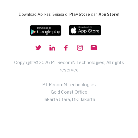
Download Aplikasi Sejasa di
Play Store
dan
App Store!
Copyright© 2026 PT RecomN Technologies, All rights
reserved
PT RecomN Technologies
Gold Coast Office
Jakarta Utara, DKI Jakarta