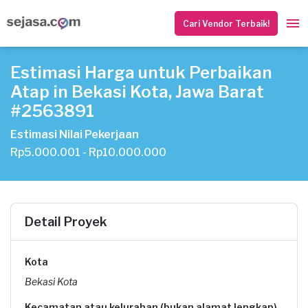
Cari Vendor Terbaik!
Estimasi Harga untuk Perbaikan
Atap in Bekasi Kota, Jawa Barat
#2563891
Estimasi Nilai Pekerjaan
Rp5.000.001 - Rp10.000.000
Detail Proyek
Kota
Bekasi Kota
Kecamatan atau kelurahan (bukan alamat lengkap)