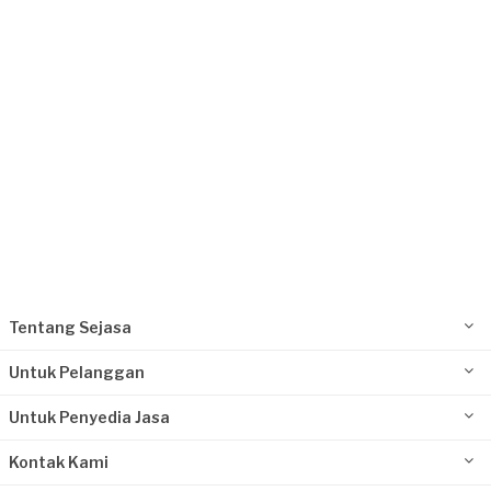
Ratu requested Perbaikan Atap
Sekitar sebulan yang lalu
Depok, Jawa Barat
Request Fulfilled
Kurang dari Rp1.000.000
Tentang Sejasa
Untuk Pelanggan
Untuk Penyedia Jasa
Kontak Kami