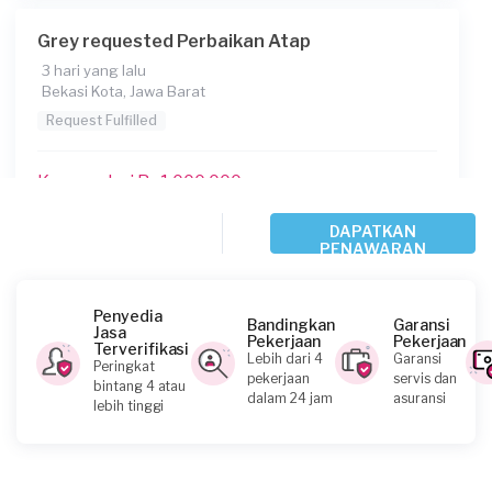
Grey requested Perbaikan Atap
3 hari yang lalu
Bekasi Kota, Jawa Barat
Request Fulfilled
Kurang dari Rp1.000.000
DAPATKAN
PENAWARAN
Azie requested Perbaikan Atap
10 hari yang lalu
Bogor Kabupaten, Jawa Barat
Penyedia
Bandingkan
Garansi
Jasa
Request Fulfilled
Pekerjaan
Pekerjaan
Terverifikasi
Lebih dari 4
Garansi
Peringkat
pekerjaan
servis dan
bintang 4 atau
Rp2.500.001 - Rp5.000.000
dalam 24 jam
asuransi
lebih tinggi
Ivory requested Perbaikan Atap