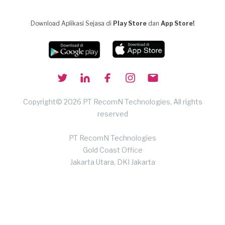
Download Aplikasi Sejasa di
Play Store
dan
App Store!
Copyright© 2026 PT RecomN Technologies, All rights
reserved
PT RecomN Technologies
Gold Coast Office
Jakarta Utara, DKI Jakarta