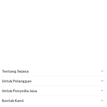
Kurang dari Rp1.000.000
Kayla requested Perbaikan Atap
12 hari yang lalu
Jakarta Timur, Jakarta
Request Fulfilled
Kurang dari Rp1.000.000
Tentang Sejasa
Untuk Pelanggan
Untuk Penyedia Jasa
Kontak Kami