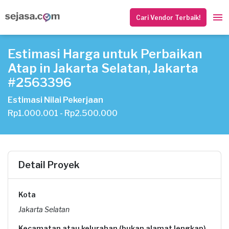
Cari Vendor Terbaik!
Estimasi Harga untuk Perbaikan
Atap in Jakarta Selatan, Jakarta
#2563396
Estimasi Nilai Pekerjaan
Rp1.000.001 - Rp2.500.000
Detail Proyek
Kota
Jakarta Selatan
Kecamatan atau kelurahan (bukan alamat lengkap)