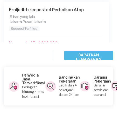
Ernijudith requested Perbaikan Atap
5 hari yang lalu
Jakarta Pusat, Jakarta
Request Fulfilled
Kurang dari Rp1.000.000
DAPATKAN
PENAWARAN
Riko requested Perbaikan Atap
7 hari yang lalu
Jakarta Utara, Jakarta
Penyedia
Bandingkan
Garansi
Jasa
Request Fulfilled
Pekerjaan
Pekerjaan
Terverifikasi
Lebih dari 4
Garansi
Peringkat
pekerjaan
servis dan
bintang 4 atau
Kurang dari Rp1.000.000
dalam 24 jam
asuransi
lebih tinggi
Ayu requested Perbaikan Atap