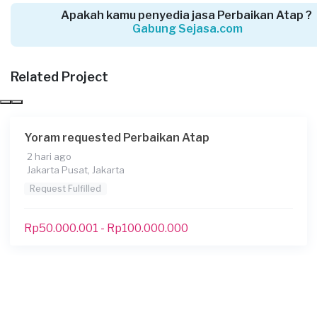
10 hari yang lalu
Apakah kamu penyedia jasa Perbaikan Atap ?
Jakarta Timur, Jakarta
Gabung Sejasa.com
Request Fulfilled
Related Project
Kurang dari Rp1.000.000
Wening requested Perbaikan Atap
Yoram requested Perbaikan Atap
10 hari yang lalu
2 hari ago
Jakarta Selatan, Jakarta
Jakarta Pusat, Jakarta
Request Fulfilled
Request Fulfilled
Rp50.000.001 - Rp100.000.000
Sansy Dua requested Perbaikan Atap
12 hari yang lalu
Jakarta Pusat, Jakarta
Request Fulfilled