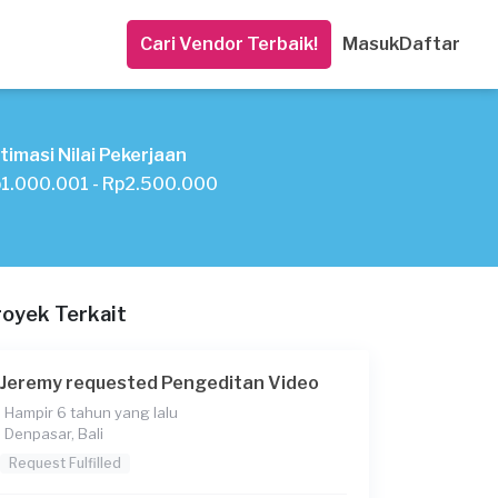
Cari Vendor Terbaik!
Masuk
Daftar
timasi Nilai Pekerjaan
1.000.001 - Rp2.500.000
royek Terkait
Jeremy requested Pengeditan Video
Hampir 6 tahun yang lalu
Denpasar, Bali
Request Fulfilled