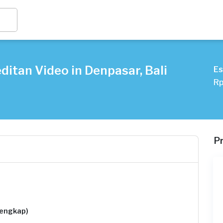
itan Video in Denpasar, Bali
Es
Rp
P
lengkap)