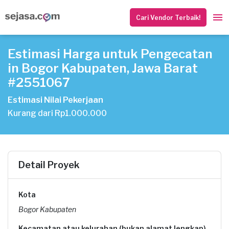
Cari Vendor Terbaik!
Estimasi Harga untuk Pengecatan
in Bogor Kabupaten, Jawa Barat
#2551067
Estimasi Nilai Pekerjaan
Kurang dari Rp1.000.000
Detail Proyek
Kota
Bogor Kabupaten
Kecamatan atau kelurahan (bukan alamat lengkap)