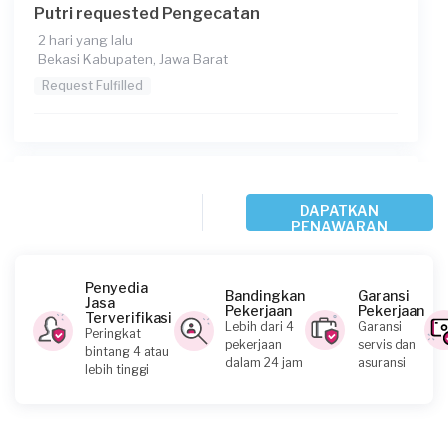
Putri requested Pengecatan
2 hari yang lalu
Bekasi Kabupaten, Jawa Barat
Request Fulfilled
A Putra requested Pengecatan
DAPATKAN
4 hari yang lalu
PENAWARAN
Depok, Jawa Barat
Request Fulfilled
Penyedia
Bandingkan
Garansi
Jasa
Pekerjaan
Pekerjaan
Terverifikasi
Lebih dari 4
Garansi
Peringkat
pekerjaan
servis dan
bintang 4 atau
Intan Laraz requested Pengecatan
dalam 24 jam
asuransi
lebih tinggi
16 hari yang lalu
Bekasi Kota, Jawa Barat
Request Fulfilled