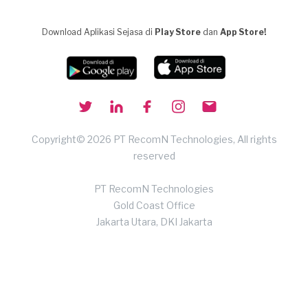
Download Aplikasi Sejasa di
Play Store
dan
App Store!
Copyright© 2026 PT RecomN Technologies, All rights
reserved
PT RecomN Technologies
Gold Coast Office
Jakarta Utara, DKI Jakarta