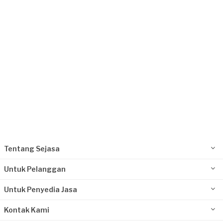
Philip requested Pengecatan
Sekitar sebulan yang lalu
Depok, Jawa Barat
Request Fulfilled
Kurang dari Rp1.000.000
Tentang Sejasa
Untuk Pelanggan
Untuk Penyedia Jasa
Kontak Kami