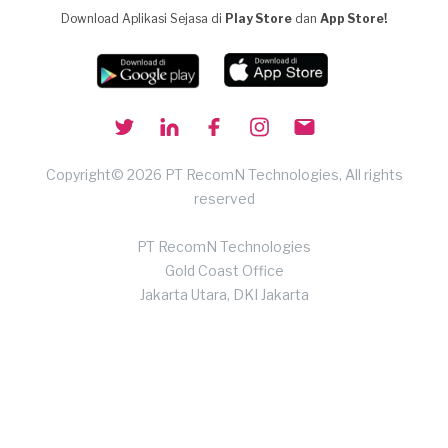
Download Aplikasi Sejasa di
Play Store
dan
App Store!
Copyright© 2026 PT RecomN Technologies, All rights
reserved
PT RecomN Technologies
Gold Coast Office
Jakarta Utara, DKI Jakarta