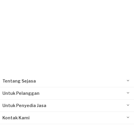
Kurang dari Rp1.000.000
Martin requested Pengecatan
18 hari yang lalu
Jakarta Barat, Jakarta
Request Fulfilled
Rp5.000.001 - Rp10.000.000
Tentang Sejasa
Untuk Pelanggan
Untuk Penyedia Jasa
Kontak Kami