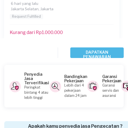
6 hari yang lalu
Jakarta Selatan, Jakarta
Request Fulfilled
Kurang dari Rp1.000.000
Adrian requested Pengecatan
DAPATKAN
PENAWARAN
9 hari yang lalu
Jakarta Selatan, Jakarta
Request Fulfilled
Penyedia
Bandingkan
Garansi
Jasa
Pekerjaan
Pekerjaan
Terverifikasi
Lebih dari 4
Garansi
Peringkat
Rp2.500.001 - Rp5.000.000
pekerjaan
servis dan
bintang 4 atau
dalam 24 jam
asuransi
lebih tinggi
Michael Adams Lie requested Pengecatan
10 hari yang lalu
Jakarta Timur, Jakarta
Apakah kamu penyedia jasa Pengecatan ?