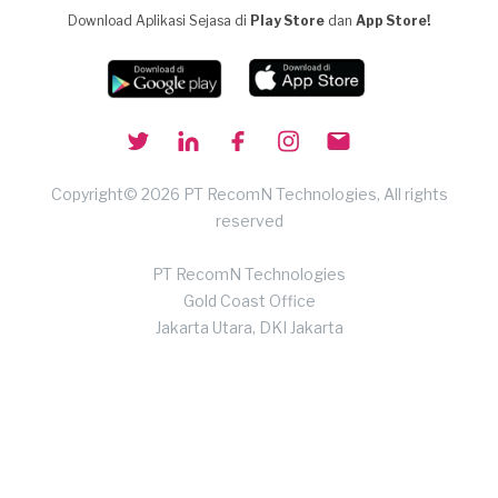
Download Aplikasi Sejasa di
Play Store
dan
App Store!
Copyright© 2026 PT RecomN Technologies, All rights
reserved
PT RecomN Technologies
Gold Coast Office
Jakarta Utara, DKI Jakarta