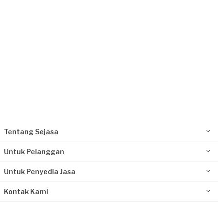
Philip requested Pengecatan
Sekitar sebulan yang lalu
Depok, Jawa Barat
Request Fulfilled
Kurang dari Rp1.000.000
Tentang Sejasa
Untuk Pelanggan
Untuk Penyedia Jasa
Kontak Kami