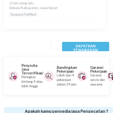
2 hari yang lalu
Bekasi Kabupaten, Jawa Barat
Request Fulfilled
A Putra requested Pengecatan
DAPATKAN
4 hari yang lalu
PENAWARAN
Depok, Jawa Barat
Request Fulfilled
Penyedia
Bandingkan
Garansi
Jasa
Pekerjaan
Pekerjaan
Terverifikasi
Lebih dari 4
Garansi
Peringkat
pekerjaan
servis dan
bintang 4 atau
Intan Laraz requested Pengecatan
dalam 24 jam
asuransi
lebih tinggi
16 hari yang lalu
Bekasi Kota, Jawa Barat
Request Fulfilled
Apakah kamu penyedia jasa Pengecatan ?