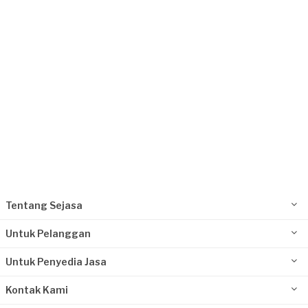
Bekasi Kota, Jawa Barat
Request Fulfilled
Renni Meutia requested Pembatas Ruangan &
Partisi
4 bulan yang lalu
Bekasi Kabupaten, Jawa Barat
Request Fulfilled
Tentang Sejasa
Untuk Pelanggan
Untuk Penyedia Jasa
Kontak Kami