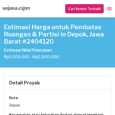
Cari Vendor Terbaik!
Estimasi Harga untuk Pembatas
Ruangan & Partisi in Depok, Jawa
Barat #2404120
Estimasi Nilai Pekerjaan
Rp1.000.001 - Rp2.500.000
Detail Proyek
Kota
Depok
Kecamatan atau kelurahan (bukan alamat lengkap)