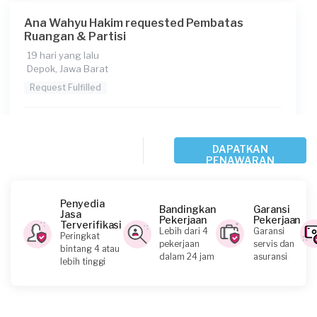
Ana Wahyu Hakim requested Pembatas
Ruangan & Partisi
19 hari yang lalu
Depok, Jawa Barat
Request Fulfilled
Kurang dari Rp1.000.000
DAPATKAN
PENAWARAN
Mila Karnita Haidar requested Pembatas
Ruangan & Partisi
Penyedia
20 hari yang lalu
Bandingkan
Garansi
Jasa
Pekerjaan
Pekerjaan
Cianjur, Jawa Barat
Terverifikasi
Lebih dari 4
Garansi
Peringkat
Request Fulfilled
pekerjaan
servis dan
bintang 4 atau
dalam 24 jam
asuransi
lebih tinggi
Amalia requested Pembatas Ruangan &