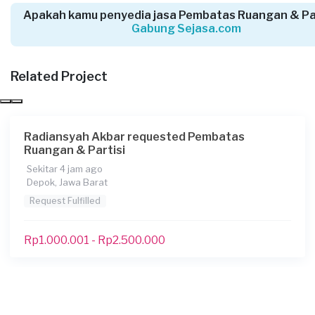
Partisi
Apakah kamu penyedia jasa Pembatas Ruangan & Par
3 bulan yang lalu
Gabung Sejasa.com
Bogor Kabupaten, Jawa Barat
Request Fulfilled
Related Project
Kurang dari Rp1.000.000
Radiansyah Akbar requested Pembatas
Bu Yanti requested Pembatas Ruangan &
Ruangan & Partisi
Partisi
Sekitar 4 jam ago
3 bulan yang lalu
Depok, Jawa Barat
Bekasi Kota, Jawa Barat
Request Fulfilled
Request Fulfilled
Rp1.000.001 - Rp2.500.000
Rp1.000.001 - Rp2.500.000
Elly requested Pembatas Ruangan & Partisi
4 bulan yang lalu