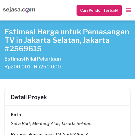
Cari Vendor Terbaik!
Estimasi Harga untuk Pemasangan
TV in Jakarta Selatan, Jakarta
#2569615
Estimasi Nilai Pekerjaan
Rp200.001 - Rp250.000
Detail Proyek
Kota
Setia Budi, Menteng Atas, Jakarta Selatan
Berapa ukuran layar TV Anda? (inch)