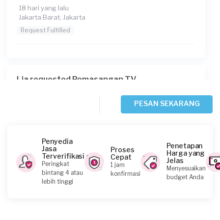
18 hari yang lalu
Jakarta Barat, Jakarta
Request Fulfilled
Lia requested Pemasangan TV
19 hari yang lalu
Jakarta Pusat, Jakarta
PESAN SEKARANG
Request Fulfilled
Penyedia
Penetapan
Jasa
Proses
Harga yang
Terverifikasi
Cepat
Jelas
Febrio Disulistyo requested Pemasangan TV
Peringkat
1 jam
Menyesuaikan
bintang 4 atau
konfirmasi
24 hari yang lalu
budget Anda
lebih tinggi
Jakarta Barat, Jakarta
Request Fulfilled