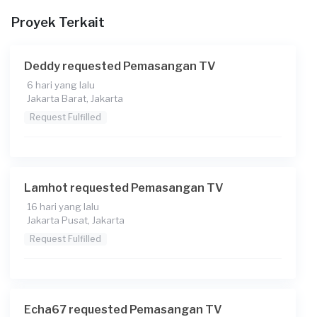
13:30
Proyek Terkait
Berapa budget total untuk layanan ini?
Rp225.000 + Rp5.500 (biaya layanan) + Rp3.771 (biaya
Deddy requested Pemasangan TV
Transaksi)
6 hari yang lalu
Jakarta Barat, Jakarta
Request Fulfilled
Lamhot requested Pemasangan TV
16 hari yang lalu
Jakarta Pusat, Jakarta
Request Fulfilled
Echa67 requested Pemasangan TV