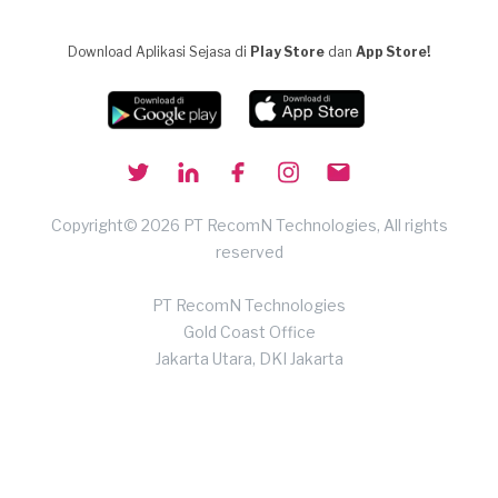
Download Aplikasi Sejasa di
Play Store
dan
App Store!
Copyright© 2026 PT RecomN Technologies, All rights
reserved
PT RecomN Technologies
Gold Coast Office
Jakarta Utara, DKI Jakarta