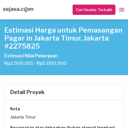
Cari Vendor Terbaik!
Estimasi Harga untuk Pemasangan
Pagar in Jakarta Timur, Jakarta
#2275825
Estimasi Nilai Pekerjaan
Rp2.500.001 - Rp5.000.000
Detail Proyek
Kota
Jakarta Timur
Kecamatan atau kelurahan (bukan alamat lengkap)