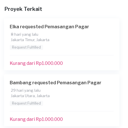
Kapan Anda membutuhkan layanan?
Proyek Terkait
24-12-2024
Informasi tambahan
Elka requested Pemasangan Pagar
Berapa budget total untuk layanan ini?
8 hari yang lalu
Jakarta Timur, Jakarta
Rp2.500.001 - Rp5.000.000
Request Fulfilled
Kurang dari Rp1.000.000
Bambang requested Pemasangan Pagar
29 hari yang lalu
Jakarta Utara, Jakarta
Request Fulfilled
Kurang dari Rp1.000.000