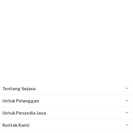
Kurang dari Rp1.000.000
Ivan requested Pemasangan Pagar
6 bulan yang lalu
Jakarta Pusat, Jakarta
Request Fulfilled
Tentang Sejasa
Untuk Pelanggan
Untuk Penyedia Jasa
Kontak Kami