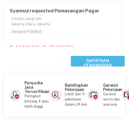
Syamsul requested Pemasangan Pagar
3 bulan yang lalu
Jakarta Utara, Jakarta
Request Fulfilled
Rp10.000.001 - Rp25.000.000
DAPATKAN
PENAWARAN
Morina requested Pemasangan Pagar
3 bulan yang lalu
Jakarta Utara, Jakarta
Penyedia
Bandingkan
Garansi
Jasa
Request Fulfilled
Pekerjaan
Pekerjaan
Terverifikasi
Lebih dari 4
Garansi
Peringkat
pekerjaan
servis dan
bintang 4 atau
Kurang dari Rp1.000.000
dalam 24 jam
asuransi
lebih tinggi
Ardiano2 requested Pemasangan Pagar