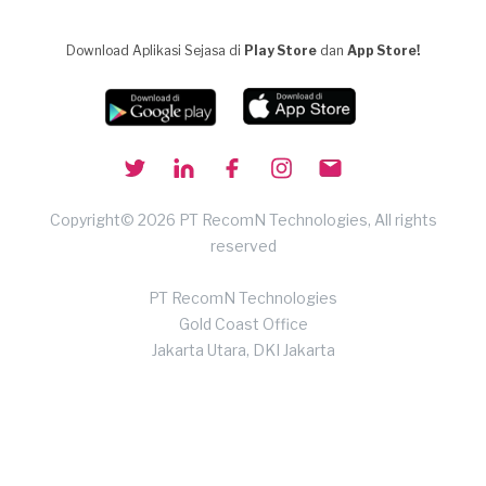
Download Aplikasi Sejasa di
Play Store
dan
App Store!
Copyright© 2026 PT RecomN Technologies, All rights
reserved
PT RecomN Technologies
Gold Coast Office
Jakarta Utara, DKI Jakarta