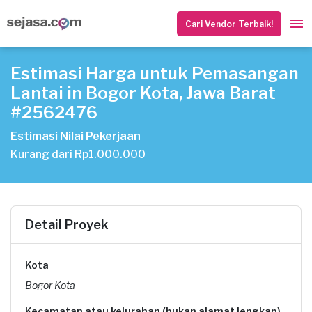
Cari Vendor Terbaik!
Estimasi Harga untuk Pemasangan
Lantai in Bogor Kota, Jawa Barat
#2562476
Estimasi Nilai Pekerjaan
Kurang dari Rp1.000.000
Detail Proyek
Kota
Bogor Kota
Kecamatan atau kelurahan (bukan alamat lengkap)