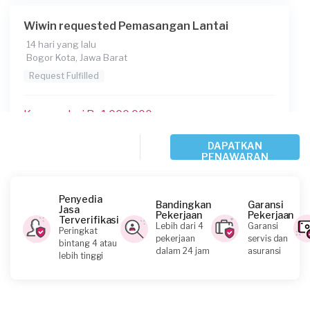
Wiwin requested Pemasangan Lantai
14 hari yang lalu
Bogor Kota, Jawa Barat
Request Fulfilled
Kurang dari Rp1.000.000
DAPATKAN
PENAWARAN
Arie requested Pemasangan Lantai
27 hari yang lalu
Bekasi Kota, Jawa Barat
Penyedia
Bandingkan
Garansi
Jasa
Request Fulfilled
Pekerjaan
Pekerjaan
Terverifikasi
Lebih dari 4
Garansi
Peringkat
pekerjaan
servis dan
bintang 4 atau
Rp5.000.001 - Rp10.000.000
dalam 24 jam
asuransi
lebih tinggi
Zikhsan requested Pemasangan Lantai