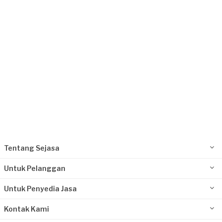
Request Fulfilled
Kurang dari Rp1.000.000
Azhar requested Pemasangan Lantai
Sekitar sebulan yang lalu
Bogor Kabupaten, Jawa Barat
Request Fulfilled
Rp1.000.001 - Rp2.500.000
Tentang Sejasa
Untuk Pelanggan
Untuk Penyedia Jasa
Kontak Kami