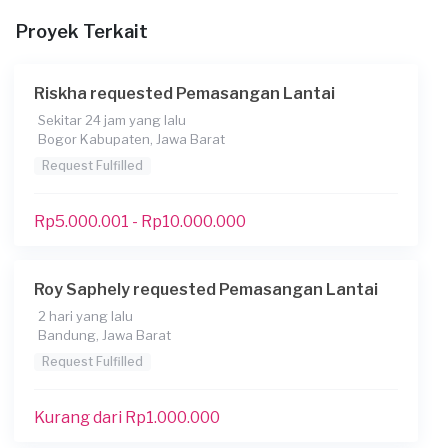
Saya menyediakan material yang dibutuhkan
Proyek Terkait
Kapan Anda membutuhkan layanan?
25-05-2026
Riskha requested Pemasangan Lantai
Informasi tambahan
Sekitar 24 jam yang lalu
Bogor Kabupaten, Jawa Barat
pasang vinyl lantai, cuma belum tau udah ada lem dll atau
Request Fulfilled
belum jadi paling nanti minta tolong dicek dulu trus
tolong bantu beliin
Rp5.000.001 - Rp10.000.000
Berapa budget total untuk layanan ini?
Kurang dari Rp1.000.000
Roy Saphely requested Pemasangan Lantai
2 hari yang lalu
Bandung, Jawa Barat
Request Fulfilled
Kurang dari Rp1.000.000