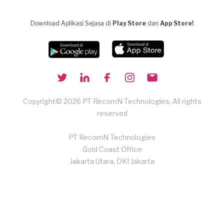
Download Aplikasi Sejasa di
Play Store
dan
App Store!
Copyright© 2026 PT RecomN Technologies, All rights
reserved
PT RecomN Technologies
Gold Coast Office
Jakarta Utara, DKI Jakarta