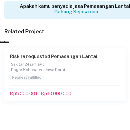
27 hari yang lalu
Apakah kamu penyedia jasa Pemasangan Lantai
Bogor Kabupaten, Jawa Barat
Gabung Sejasa.com
Request Fulfilled
Related Project
Rp1.000.001 - Rp2.500.000
Putra requested Pemasangan Lantai
Riskha requested Pemasangan Lantai
28 hari yang lalu
Sekitar 24 jam ago
Bekasi Kota, Jawa Barat
Bogor Kabupaten, Jawa Barat
Request Fulfilled
Request Fulfilled
Rp1.000.001 - Rp2.500.000
Rp5.000.001 - Rp10.000.000
Wawa Supriadi requested Pemasangan
Lantai
Sekitar sebulan yang lalu
Bandung, Jawa Barat