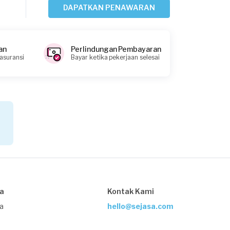
DAPATKAN PENAWARAN
Putra requested Pemasangan Lantai
27 hari yang lalu
Bekasi Kota, Jawa Barat
an
Perlindungan Pembayaran
Request Fulfilled
 asuransi
Bayar ketika pekerjaan selesai
Rp1.000.001 - Rp2.500.000
Wawa Supriadi requested Pemasangan
Lantai
Sekitar sebulan yang lalu
Bandung, Jawa Barat
Request Fulfilled
sa
Kontak Kami
Kurang dari Rp1.000.000
ja
hello@sejasa.com
Azhar requested Pemasangan Lantai