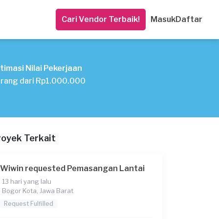
Cari Vendor Terbaik!
Masuk
Daftar
timasi Nilai Pekerjaan
rang dari Rp1.000.000
royek Terkait
Wiwin requested Pemasangan Lantai
13 hari yang lalu
Bogor Kota, Jawa Barat
Request Fulfilled