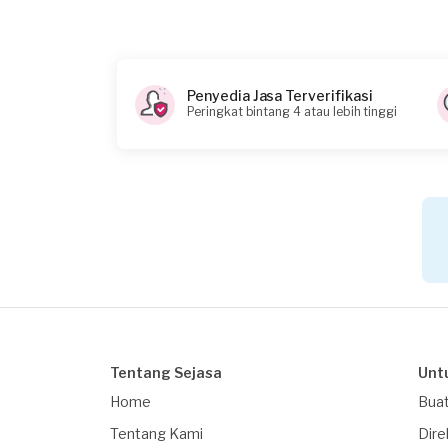
Berapa budget total untuk layanan ini?
Kurang dari Rp1.000.000
Penyedia Jasa Terverifikasi
Peringkat bintang 4 atau lebih tinggi
Tentang Sejasa
Unt
Home
Buat
Tentang Kami
Dire