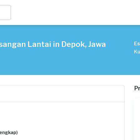
angan Lantai in Depok, Jawa
Es
Ku
P
lengkap)