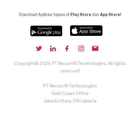
Download Aplikasi Sejasa di
Play Store
dan
App Store!
Copyright© 2026 PT RecomN Technologies, All rights
reserved
PT RecomN Technologies
Gold Coast Office
Jakarta Utara, DKI Jakarta