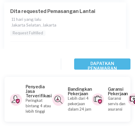
Dita requested Pemasangan Lantai
11 hari yang lalu
Jakarta Selatan, Jakarta
Request Fulfilled
Chifan Granetta requested Pemasangan
DAPATKAN
PENAWARAN
Lantai
13 hari yang lalu
Jakarta Barat, Jakarta
Penyedia
Bandingkan
Garansi
Request Fulfilled
Jasa
Pekerjaan
Pekerjaan
Terverifikasi
Lebih dari 4
Garansi
Peringkat
pekerjaan
servis dan
bintang 4 atau
Kurang dari Rp1.000.000
dalam 24 jam
asuransi
lebih tinggi
Betty requested Pemasangan Lantai