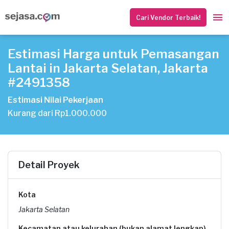
Cari Vendor Terbaik!
Estimasi Harga untuk Pemasangan
Lantai in Jakarta Selatan, Jakarta
#2491358
Estimasi Nilai Pekerjaan
Kurang dari Rp1.000.000
Detail Proyek
Kota
Jakarta Selatan
Kecamatan atau kelurahan (bukan alamat lengkap)