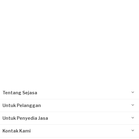
Request Fulfilled
Joe requested Pemasangan Lantai
Sekitar sebulan yang lalu
Jakarta Barat, Jakarta
Request Fulfilled
Kurang dari Rp1.000.000
Tentang Sejasa
Untuk Pelanggan
Untuk Penyedia Jasa
Kontak Kami