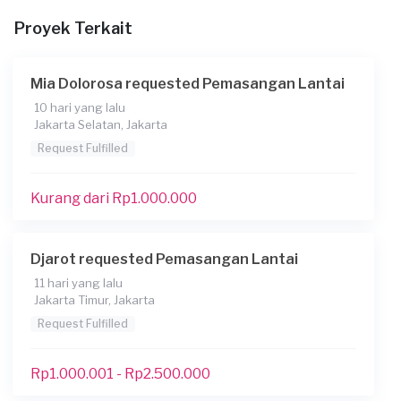
11-02-2026
Proyek Terkait
Informasi tambahan
timpa keramik lama yang bawah
Mia Dolorosa requested Pemasangan Lantai
Berapa budget total untuk layanan ini?
10 hari yang lalu
Jakarta Selatan, Jakarta
Kurang dari Rp1.000.000
Request Fulfilled
Konsumen ini menggunakan
Kurang dari Rp1.000.000
Djarot requested Pemasangan Lantai
11 hari yang lalu
Jakarta Timur, Jakarta
Request Fulfilled
Rp1.000.001 - Rp2.500.000