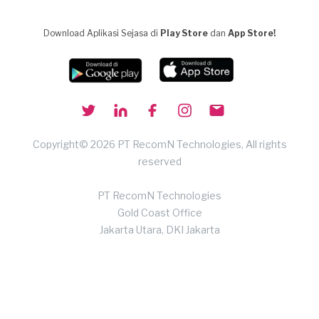
Download Aplikasi Sejasa di
Play Store
dan
App Store!
Copyright© 2026 PT RecomN Technologies, All rights
reserved
PT RecomN Technologies
Gold Coast Office
Jakarta Utara, DKI Jakarta