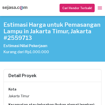
Cari Vendor Terbaik!
Estimasi Harga untuk Pemasangan
Lampu in Jakarta Timur, Jakarta
#2559713
Estimasi Nilai Pekerjaan
Kurang dari Rp1.000.000
Detail Proyek
Kota
Jakarta Timur
Kecamatan atau kelurahan (bukan alamat lengkap)