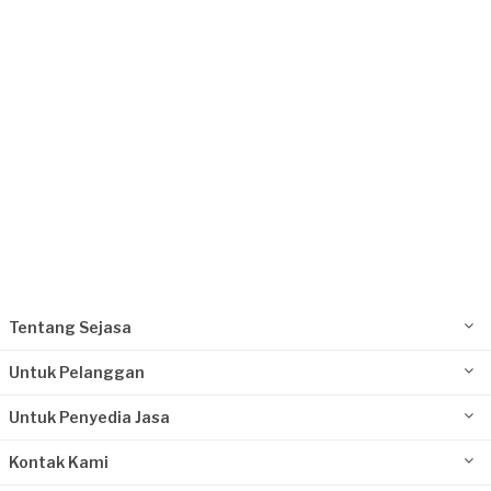
Request Fulfilled
Kurang dari Rp1.000.000
Amiroh requested Pemasangan Lampu
Sekitar sebulan yang lalu
Jakarta Pusat, Jakarta
Request Fulfilled
Kurang dari Rp1.000.000
Tentang Sejasa
Untuk Pelanggan
Untuk Penyedia Jasa
Kontak Kami