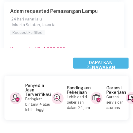
Adam requested Pemasangan Lampu
24 hari yang lalu
Jakarta Selatan, Jakarta
Request Fulfilled
Kurang dari Rp1.000.000
DAPATKAN
PENAWARAN
Dimas requested Pemasangan Lampu
Sekitar sebulan yang lalu
Jakarta Pusat, Jakarta
Penyedia
Bandingkan
Garansi
Jasa
Request Fulfilled
Pekerjaan
Pekerjaan
Terverifikasi
Lebih dari 4
Garansi
Peringkat
pekerjaan
servis dan
bintang 4 atau
dalam 24 jam
asuransi
lebih tinggi
Rizq requested Pemasangan Lampu
Sekitar sebulan yang lalu