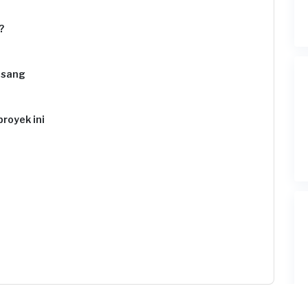
?
asang
proyek ini