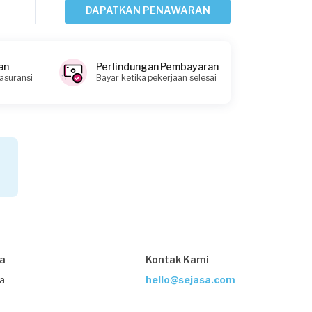
DAPATKAN PENAWARAN
Amanda requested Pemasangan
Lampu
an
Perlindungan Pembayaran
22 hari yang lalu
 asuransi
Bayar ketika pekerjaan selesai
Depok, Jawa Barat
Request Fulfilled
Virdie requested Pemasangan Lampu
25 hari yang lalu
Depok, Jawa Barat
Request Fulfilled
sa
Kontak Kami
Kurang dari Rp1.000.000
ja
hello@sejasa.com
Rachel Vie requested Pemasangan