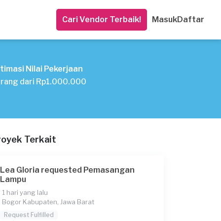
Cari Vendor Terbaik!
Masuk
Daftar
timasi Nilai Pekerjaan
rang dari Rp1.000.000
royek Terkait
Lea Gloria requested Pemasangan
Lampu
1 hari yang lalu
Bogor Kabupaten, Jawa Barat
Request Fulfilled