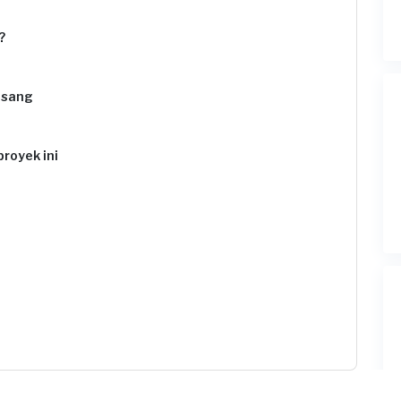
?
asang
proyek ini