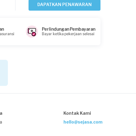
Kurang dari Rp1.000.000
DAPATKAN PENAWARAN
Wicak requested Pemasangan Lampu
an
Perlindungan Pembayaran
Sekitar sebulan yang lalu
 asuransi
Bayar ketika pekerjaan selesai
Tangerang Kabupaten, Banten
Request Fulfilled
Kurang dari Rp1.000.000
Putri requested Pemasangan Lampu
Sekitar 2 bulan yang lalu
Tangerang Selatan, Banten
Request Fulfilled
sa
Kontak Kami
Kurang dari Rp1.000.000
ja
hello@sejasa.com