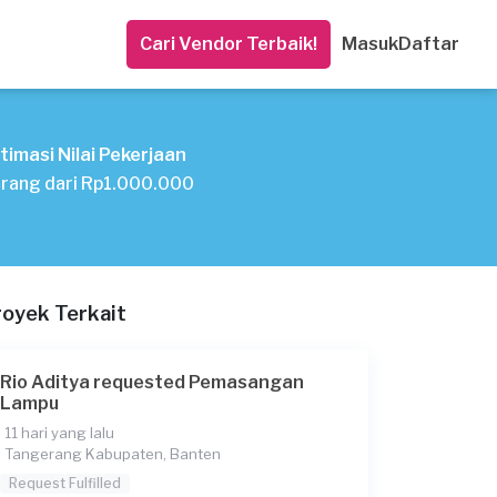
Cari Vendor Terbaik!
Masuk
Daftar
timasi Nilai Pekerjaan
rang dari Rp1.000.000
royek Terkait
Rio Aditya requested Pemasangan
Lampu
11 hari yang lalu
Tangerang Kabupaten, Banten
Request Fulfilled